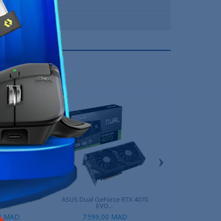
MSI
12 Mois
›
e RTX 3050
ASUS Dual GeForce RTX 4070
Gigabyte GeForce R
x...
EVO...
00 MAD
7 599,00 MAD
7 499,00 MAD
7