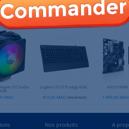
 PRODUIT ONT ÉGALEMENT ACHETÉ :
 Hyper 212 Turbo
Logitech G213 Prodigy RGB...
ASUS PRIME
RGB
00 MAD
419,00 MAD
1 499,00 MAD
449,00 MAD
ions
Nos produits
A pro