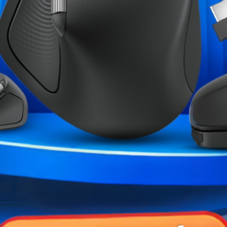
Marque
Garantie
Références spécifiques
ME CATÉGORIE :
X 4070 VENTUS 3X
ZOTAC Gaming GeForce RTX
ASUS GeForc
E...
5050...
Phoeni
,00 MAD
3 999,00 MAD
4 490,
4 399,00 MAD