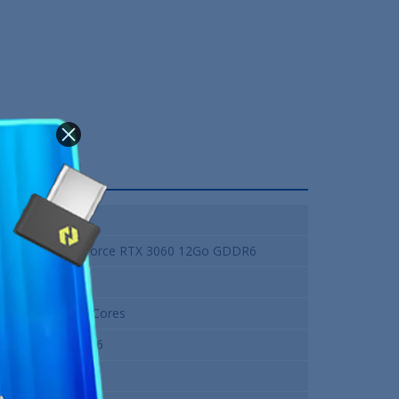
Nvidia
NVIDIA GeForce RTX 3060 12Go GDDR6
1777 MHz
3584 CUDA Cores
12 Go GDDR6
15000 Mhz