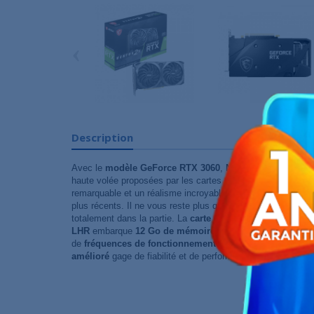
‹
Description
Avec le
modèle GeForce RTX 3060
,
NVIDIA
rend encore 
haute volée proposées par les cartes graphiques Ampère. D
remarquable et un réalisme incroyable vous permettront de 
plus récents. Il ne vous reste plus qu'à plonger au coeur de
totalement dans la partie. La
carte graphique MSI GeFor
LHR
embarque
12 Go de mémoire vidéo
de nouvelle géné
de
fréquences de fonctionnement élevées
et d'un
système
amélioré
gage de fiabilité et de performances à long terme.