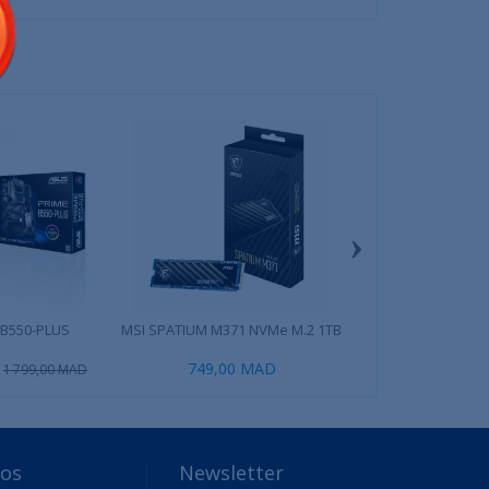
›
 B550-PLUS
MSI SPATIUM M371 NVMe M.2 1TB
DeepCool AG400 
749,00 MAD
449,00 
1 799,00 MAD
pos
Newsletter