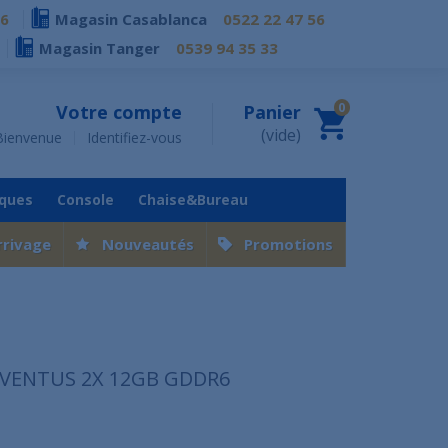
76
Magasin Casablanca
0522 22 47 56
Magasin Tanger
0539 94 35 33
0
Votre compte
Panier
(vide)
Bienvenue
Identifiez-vous
iques
Console
Chaise&Bureau
rrivage
Nouveautés
Promotions
0 VENTUS 2X 12GB GDDR6