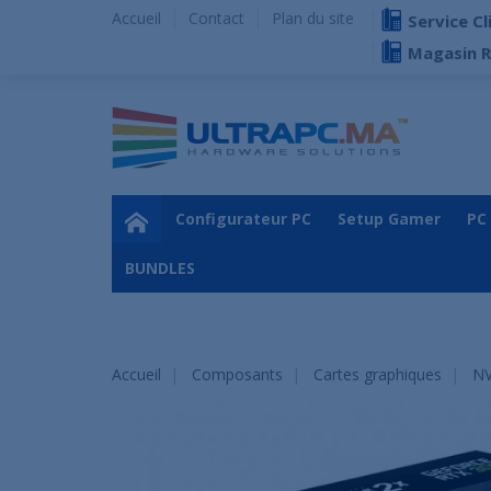
Accueil
Contact
Plan du site
Service Cl
Magasin 
Configurateur PC
Setup Gamer
PC
BUNDLES
Accueil
Composants
Cartes graphiques
NV