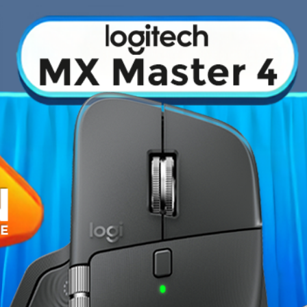
›
Fiche technique
plus accessibles les performances de
Marque du chipset
es graphismes sublimés, une fluidité
profiter au mieux des jeux PC les
Puce graphique
 l'action et à vous immerger
ce RTX 3060 VENTUS 2X 12G
Fréquence du chipset
ration
GDDR6
. Ce modèle bénéficie
 de refroidissement
Unités de calcul
Quantité mémoire
Fréquence mémoire