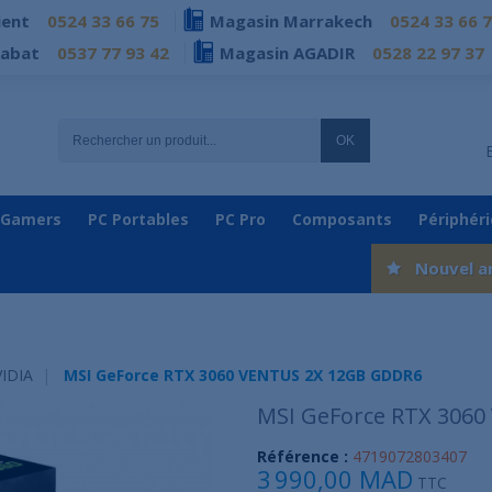
ient
0524 33 66 75
Magasin Marrakech
0524 33 66 
Rabat
0537 77 93 42
Magasin AGADIR
0528 22 97 37
OK
 Gamers
PC Portables
PC Pro
Composants
Périphér
Nouvel a
IDIA
MSI GeForce RTX 3060 VENTUS 2X 12GB GDDR6
MSI GeForce RTX 306
Référence :
4719072803407
3 990,00 MAD
TTC