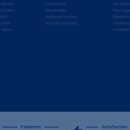
 retours
Promotions
Qui som
isfaction
Nouveautés
Nos maga
alaf
Meilleures ventes
Mentions 
curisé
Liste des marques
Condition
retour
Contacte
Paiement
Satisfaction