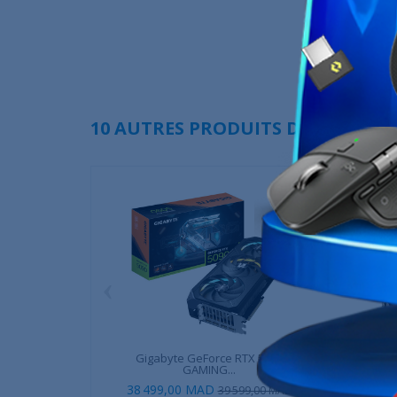
10 AUTRES PRODUITS DANS LA MÊ
‹
Gigabyte GeForce RTX 5090
MSI GeForce RT
GAMING...
38 499,00 MAD
8 499
39 599,00 MAD