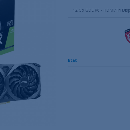
12 Go GDDR6 - HDMI/Tri Displ
État