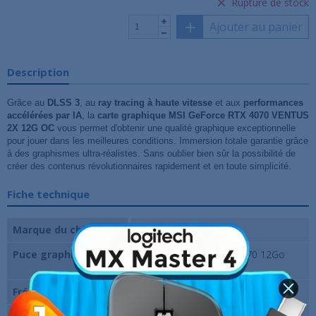
Rupture de stock
Ajouter au panier
Description
Grâce au
DLSS 3
, au
ray tracing à haute vitesse
et aux
performances
accélérées par IA
, la
carte graphique MSI GeForce RTX 4070 VENTUS
2X 12G OC
vous permet d'obtenir une qualité graphique exceptionnelle
pour jouer dans les meilleures conditions. Immersion totale garantie grâce
à des graphismes ultra-réalistes. Sans oublier bien sûr la possibilité de
créer des contenus révolutionnaires rapidement et en toute simplicité.
Fiche technique
Marque du chipset
Nvidia
Puce graphique
NVIDIA GeForce RTX 4070 12Go
GDDR6X
Fréquence du chipset
2520 MHz