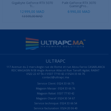
Gigabyte GeForce RTX 5070
Palit GeForce RTX 3070
A
Ti...
GamingPro...
12 999,00 MAD
6 990,00 MAD
13 599,00 MAD
ULTRAPC
117 Avenue du 2 mars Angle rue de Rome et rue Abou Fariss CASABLANCA
RDC MAGASIN N 08 Angle Avenue Atlas et Rue Tansift Agdal, RABAT
0522 22 47 56 // 0537 77 93 42 // 0524 33 66 76
contact@ultrapc.ma
Service Client: 0524 33 66 75
Magasin Massar: 0524 33 66 76
Magasin Rabat: 0537 77 93 42
Magasin Charaf: 0524 30 54 67
Service technique: 0524 33 66 54
Service facturation: 0524 20 06 40