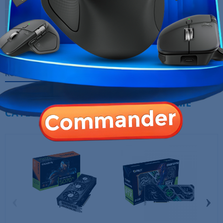
Quantité mémoire
8 Go GDDR6
Fréquence mémoire
17000 MHz
Marque
ASUS
Garantie
12 Mois
Références spécifiques
10 AUTRES PRODUITS DANS LA MÊME
CATÉGORIE :
‹
›