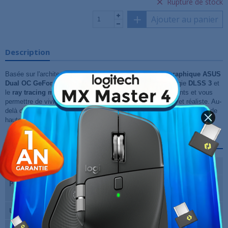
Rupture de stock
Ajouter au panier
Description
Basée sur l'architecture NVIDIA Ada Lovelace, la
carte graphique ASUS
Dual OC GeForce RTX 4060 8GB
s'appuie sur la technologie
DLSS 3
et
le
ray tracing matériel
pour sublimer les jeux les plus récents et vous
permettre de vivre une expérience vidéoludique immersive et réaliste. Au-
delà du jeu, les cartes graphiques NVIDIA GeForce RTX 4060 offrent de
hautes performances pour créer et streamer.
Fiche technique
Marque du chipset
Nvidia
Puce graphique
NVIDIA GeForce RTX 4060 8Go
GDDR6
Unités de calcul
3072 CUDA Cores