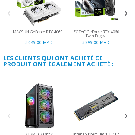
‹
›
MAXSUN GeForce RTX 4060...
ZOTAC GeForce RTX 4060
ZO
Twin Edge...
3 649,00 MAD
3 899,00 MAD
LES CLIENTS QUI ONT ACHETÉ CE
PRODUIT ONT ÉGALEMENT ACHETÉ :
‹
›
XTRMLAB Optix
Intenso Premium 1TB M.2
Co