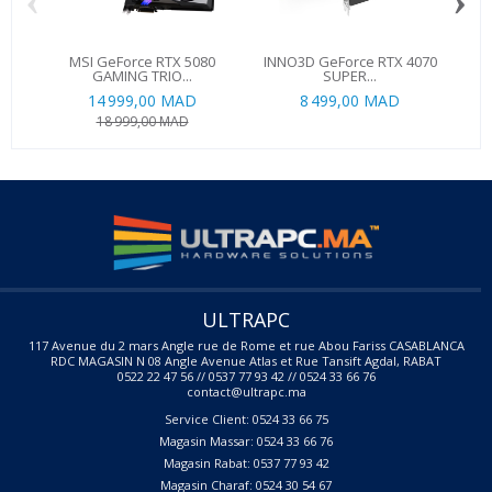
‹
›
MSI GeForce RTX 5080
INNO3D GeForce RTX 4070
M
GAMING TRIO...
SUPER...
14 999,00 MAD
8 499,00 MAD
18 999,00 MAD
ULTRAPC
117 Avenue du 2 mars Angle rue de Rome et rue Abou Fariss CASABLANCA
RDC MAGASIN N 08 Angle Avenue Atlas et Rue Tansift Agdal, RABAT
0522 22 47 56 // 0537 77 93 42 // 0524 33 66 76
contact@ultrapc.ma
Service Client: 0524 33 66 75
Magasin Massar: 0524 33 66 76
Magasin Rabat: 0537 77 93 42
Magasin Charaf: 0524 30 54 67