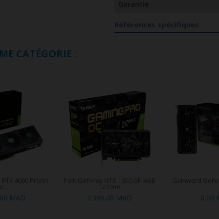
Garantie
Références spécifiques
ME CATÉGORIE :
RTX 4060 ProArt
Palit GeForce GTX 1650 GP 4GB
Gainward GeFor
C...
GDDR6
,00 MAD
2 399,00 MAD
0,00