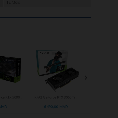
12 Mois
›
ce RTX 5090...
KFA2 GeForce RTX 3060 Ti...
ZOTAC GeForce R
Twin..
 MAD
6 490,00 MAD
4 990,00