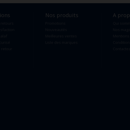
ions
Nos produits
A pro
 retours
Promotions
Qui som
isfaction
Nouveautés
Nos maga
alaf
Meilleures ventes
Mentions 
curisé
Liste des marques
Condition
retour
Contacte