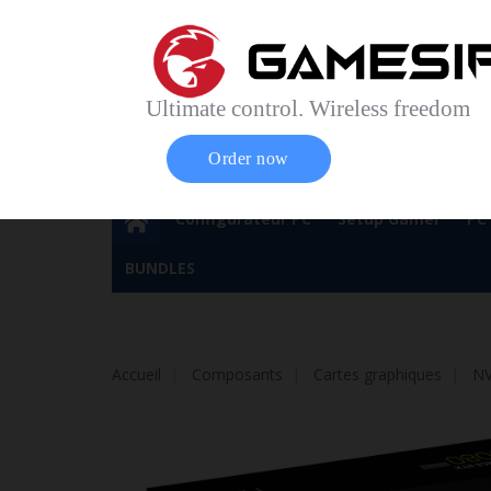
Accueil
Contact
Plan du site
Service Cl
Magasin 
Ultimate control. Wireless freedom
Order now
Configurateur PC
Setup Gamer
PC
BUNDLES
Accueil
Composants
Cartes graphiques
NV