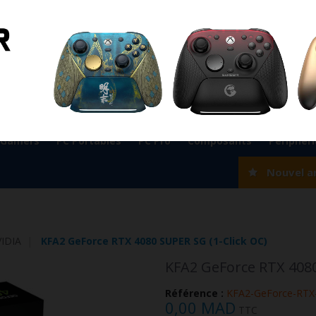
ient
0524 33 66 75
Magasin Marrakech
0524 33 66 
Rabat
0537 77 93 42
Magasin AGADIR
0528 22 97 37
OK
 Gamers
PC Portables
PC Pro
Composants
Périphér
Nouvel a
IDIA
KFA2 GeForce RTX 4080 SUPER SG (1-Click OC)
KFA2 GeForce RTX 4080
Référence :
KFA2-GeForce-RTX
0,00 MAD
TTC