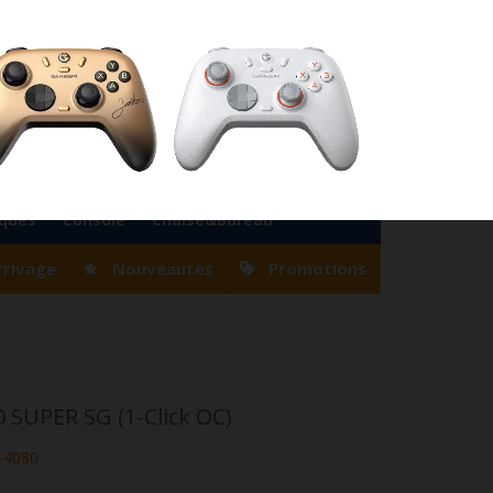
76
Magasin Casablanca
0522 22 47 56
Magasin Tanger
0539 94 35 33
0
Votre compte
Panier
(vide)
Bienvenue
Identifiez-vous
iques
Console
Chaise&Bureau
rrivage
Nouveautés
Promotions
 SUPER SG (1-Click OC)
-4080