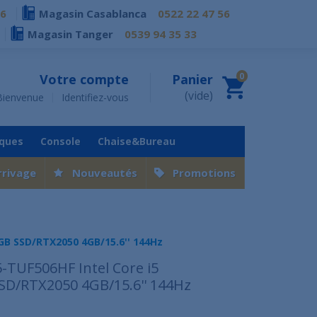
76
Magasin Casablanca
0522 22 47 56
Magasin Tanger
0539 94 35 33
0
Votre compte
Panier
(vide)
Bienvenue
Identifiez-vous
iques
Console
Chaise&Bureau
rrivage
Nouveautés
Promotions
GB SSD/RTX2050 4GB/15.6'' 144Hz
TUF506HF Intel Core i5
D/RTX2050 4GB/15.6'' 144Hz