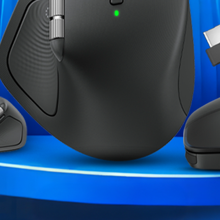
Clavier
Système d'exploitation
Processeur
Marque
Garantie
Références spécifiques
ME CATÉGORIE :