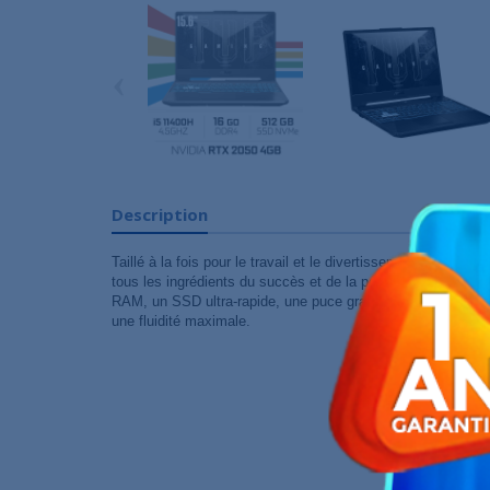
‹
Description
Taillé à la fois pour le travail et le divertissement, ce
PC po
tous les ingrédients du succès et de la performance : un p
RAM, un SSD ultra-rapide, une puce graphique performante
une fluidité maximale.