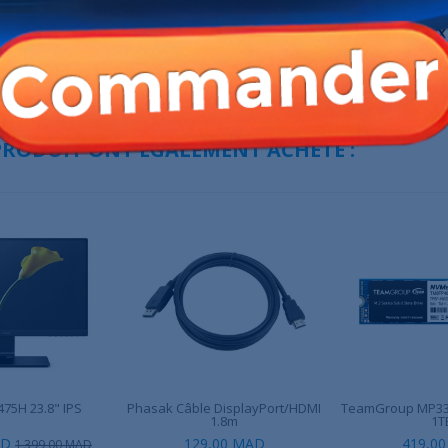
5 A13UC-2228MA
MSI VECTOR AI A2XWIG-462MA
ASUS ROG Zep
tel...
Ultra...
AD
36 999,00 MAD
19 990,00 MAD
11 390,00 MAD
 PRODUIT ONT ÉGALEMENT ACHETÉ :
5H 23.8" IPS
Phasak Câble DisplayPort/HDMI
TeamGroup MP33
1.8m
1T
AD
129,00 MAD
419,0
1 399,00 MAD