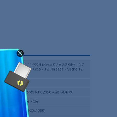
Intel Core i5-11400H (Hexa-Core 2.2 GHz - 2.7
GHz / 4.5 GHz Turbo - 12 Threads - Cache 12
Mo)
16 Go DDR4
NVIDIA GeForce RTX 2050 4Go GDDR6
512GB NVMe PCIe
15.6" FHD (1920x1080)