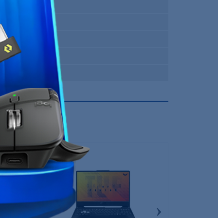
QWERTY
FreeDOS
Intel Core i5
ASUS
12 Mois
›