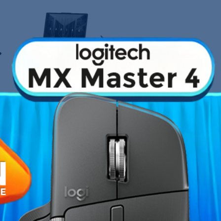
›
Fiche technique
rtable ASUS TUF F15
embarque
Type de Processeur
uissant processeur, beaucoup de
 et un
écran Full HD 144 Hz
pour
Capacité RAM
Chipset graphique
SSD
Ecran