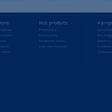
ions
Nos produits
A pro
 retours
Promotions
Qui som
isfaction
Nouveautés
Nos maga
alaf
Meilleures ventes
Mentions 
curisé
Liste des marques
Condition
retour
Contacte