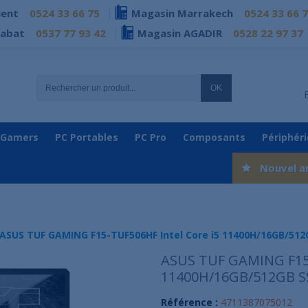
ient
0524 33 66 75
Magasin Marrakech
0524 33 66 
Rabat
0537 77 93 42
Magasin AGADIR
0528 22 97 37
OK
 Gamers
PC Portables
PC Pro
Composants
Périphér
Nouvel a
ASUS TUF GAMING F15-TUF506HF Intel Core i5 11400H/16GB/512
ASUS TUF GAMING F15-
11400H/16GB/512GB SS
Référence :
4711387075012