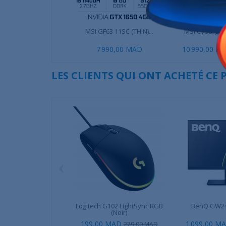
MSI GF63 11SC (THIN)...
MSI Cyborg 1
In
7 990,00 MAD
10 990,00 M
LES CLIENTS QUI ONT ACHETÉ CE
‹
Logitech G102 LightSync RGB
BenQ GW247
(Noir)
199,00 MAD
1 099,00 M
279,00 MAD