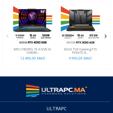
‹
›
MSI CYBORG 15 A12VE i5-
ASUS TUF Gaming F15
AS
12450H...
FX567Z i5...
12 490,00 MAD
9 990,00 MAD
ULTRAPC