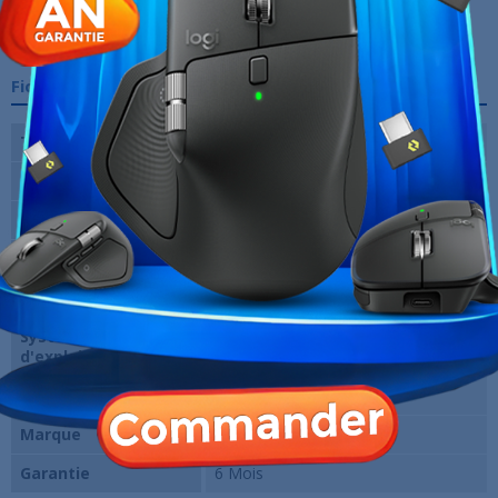
sa connectivité étendue vous permet de rester connecté à vos
périphériques, réseaux et accessoires, vous offrant ainsi une
flexibilité et une productivité accrues.
Fiche technique
Type de Processeur
Intel Core I7-1265U
Capacité RAM
16 GO
SSD
512 GB
Ecran
13.3" FHD (1920*1080)
Clavier
QWERTY
Système
Windows 10 64 Bits
d'exploitation
Carte Graphique
Intel Iris Xe Graphics
Marque
Dell
Garantie
6 Mois