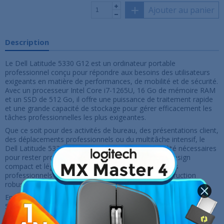
Ajouter au panier
Description
Le Dell Latitude 5330 G12 est un ordinateur portable
professionnel conçu pour répondre aux besoins des utilisateurs
exigeants en matière de performances, de mobilité et de sécurité.
Avec un processeur Intel Core i7-1265U, 16 Go de mémoire RAM
et un SSD de 512 Go, il offre une puissance de traitement rapide
et une grande capacité de stockage pour gérer efficacement les
tâches professionnelles les plus exigeantes.
Que ce soit pour des activités de bureau, des présentations client,
des déplacements professionnels ou du multitâche intensif, le
Dell Latitude 5330 G12 offre la réactivité et la fiabilité nécessaires
pour rester productif en toutes circonstances. Son design
compact et léger en fait un compagnon idéal pour les
professionnels en déplacement, tandis que sa construction
robuste garantit une durabilité à toute épreuve.
En plus de ses performances exceptionnelles, le Dell Latitude
5330 G12 est doté de fonctionnalités de sécurité avancées pour
protéger vos données sensibles et votre confidentialité. De plus,