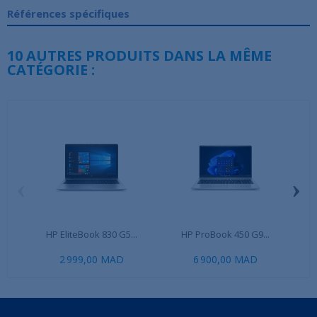
Références spécifiques
10 AUTRES PRODUITS DANS LA MÊME
CATÉGORIE :
‹
›
HP EliteBook 830 G5...
HP ProBook 450 G9...
Ma
2 999,00 MAD
6 900,00 MAD