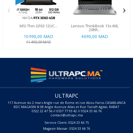
‹
›
MSI Thin GF63 12UC...
Lenovo ThinkBook 13s-IML
Asus
20RR...
10 990,00 MAD
4 690,00 MAD
11 490,00 MAD
ULTRAPC
117 Avenue du 2 mars Angle rue de Rome et rue Abou Fariss CASABLANCA
RDC MAGASIN N 08 Angle Avenue Atlas et Rue Tansift Agdal, RABAT
0522 22 47 56 // 0537 77 93 42 // 0524 33 66 76
contact@ultrapc.ma
Service Client: 0524 33 66 75
Magasin Massar: 0524 33 66 76