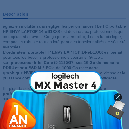
Description
agnez en mobilité sans négliger les performances ! Le
PC portable
HP ENVY LAPTOP 14-eB1XXX
est destiné aux professionnels qui
se déplacent souvent. Conçu pour la mobilité, il est à la fois léger,
compact et robuste tout en intégrant des fonctionnalités de sécurité
avancées.
L'ordinateur portable HP ENVY LAPTOP 14-eB1XXX
est parfait
pour tous les besoins professionnels courants. Grâce à
son
processeur Intel Core i5-1135G7, ses 16 Go de mémoire
DDR4 et son SSD M.2 PCIe de 1000 Go
avec
carte
graphique NVIDIA GeForce RTX 3050
, il vous offre la vitesse et la
puissance dont vous avez besoin pour travailler avec efficacité.
En plus de ses composants performants, le
PC portable
professionnel
HP ENVY LAPTOP 14-eB1XXX
bénéficie d'un
superbe
écran de 14 pouces avec résolution Full HD (2240 x
1400)
. Pour votre confort, il dispose aussi d'un
clavier
à touches
rétroéclairées avec protection anti-éclaboussures. Son système
audio Bang & Olufsen offre également une restitution sonore de
haute qualité.