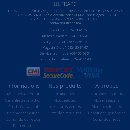
ULTRAPC
117 Avenue du 2 mars Angle rue de Rome et rue Abou Fariss CASABLANCA
RDC MAGASIN N 08 Angle Avenue Atlas et Rue Tansift Agdal, RABAT
0522 22 47 56 // 0537 77 93 42 // 0524 33 66 76
contact@ultrapc.ma
Service Client: 0524 33 66 75
Magasin Massar: 0524 33 66 76
Magasin Rabat: 0537 77 93 42
Magasin Charaf: 0524 30 54 67
Service technique: 0524 33 66 54
Service facturation: 0524 20 06 40
Informations
Nos produits
A propos
Livraisons et retours
Promotions
Qui sommes-nous
Garantie satisfaction
Nouveautés
Nos magasins
Credit Wafasalaf
Meilleures ventes
Mentions légales
Paiement sécurisé
Liste des marques
Conditions générales
Demande de retour
Contactez-nous
Plan du site