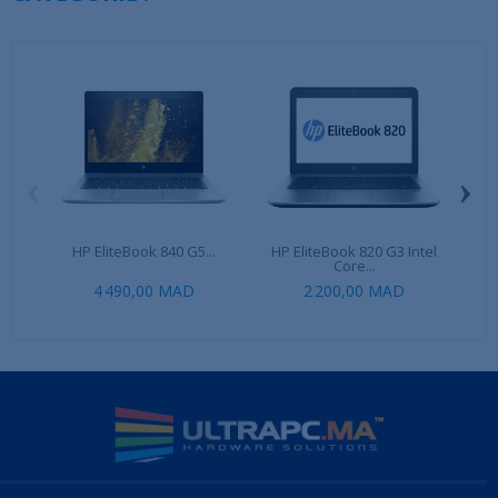
‹
›
HP EliteBook 840 G5...
HP EliteBook 820 G3 Intel
LEN
Core...
4 490,00 MAD
2 200,00 MAD