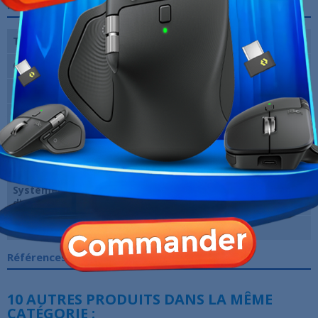
Fiche technique
Type de Processeur
Intel Core i7-11390H
Capacité RAM
16 Go DDR4
Chipset graphique
NVIDIA GeForce RTX 3050
SSD
1000 SSD
Ecran
14 FHD (2240x 1200 pixels)
Clavier
QWERTY
Système
Windows 11 64 Bits
d'exploitation
Marque
Hewlett-Packard
Références spécifiques
10 AUTRES PRODUITS DANS LA MÊME
CATÉGORIE :