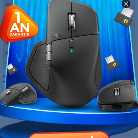
SSD
256 Go
Ecran
14" FHD (1920*1200)
Clavier
QWERTY
Système
Windows 10 64 Bits
d'exploitation
Marque
Hewlett-Packard
Garantie
3 Mois
Références spécifiques
10 AUTRES PRODUITS DANS LA MÊME
CATÉGORIE :