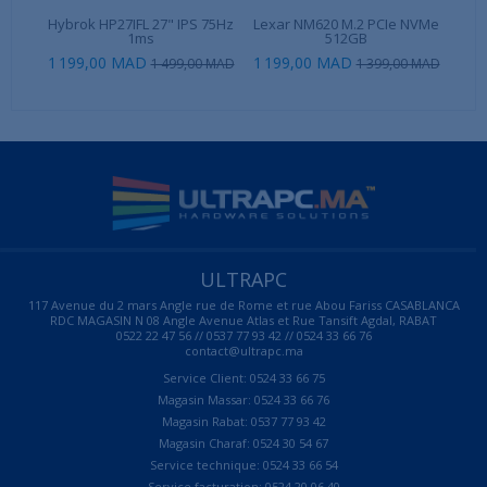
Hybrok HP27IFL 27" IPS 75Hz
Lexar NM620 M.2 PCIe NVMe
1ms
512GB
1 199,00 MAD
1 199,00 MAD
1 499,00 MAD
1 399,00 MAD
ULTRAPC
117 Avenue du 2 mars Angle rue de Rome et rue Abou Fariss CASABLANCA
RDC MAGASIN N 08 Angle Avenue Atlas et Rue Tansift Agdal, RABAT
0522 22 47 56 // 0537 77 93 42 // 0524 33 66 76
contact@ultrapc.ma
Service Client: 0524 33 66 75
Magasin Massar: 0524 33 66 76
Magasin Rabat: 0537 77 93 42
Magasin Charaf: 0524 30 54 67
Service technique: 0524 33 66 54
Service facturation: 0524 20 06 40