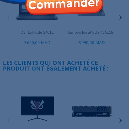
‹
›
Dell Latitude 5401...
Lenovo IdeaPad 3 15ALC6...
L
3 690,00 MAD
3 990,00 MAD
LES CLIENTS QUI ONT ACHETÉ CE
PRODUIT ONT ÉGALEMENT ACHETÉ :
‹
›