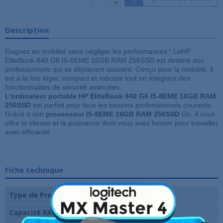
Description
Gagnez en mobilité sans négliger les performances ! LeHP
EliteBook 840 G6 I5-8EME 16GB RAM 256SSD est destiné aux
professionnels qui se déplacent souvent. Conçu pour la mobilité, il
est à la fois léger, compact et robuste tout en intégrant des
fonctionnalités de sécurité avancées.
L'ordinateur portable HP EliteBook 840 G6 I5-8EME 16GB RAM
256SSD
est parfait pour tous les besoins professionnels courants.
Grâce à son
processeur I5-8EME 16GB RAM 256SSD
Go, il vous
offre la vitesse et la puissance dont vous avez besoin pour travailler
avec efficacité.
Fiche technique
Type de Processeur
I5-8265U
Capacité RAM
16 Go