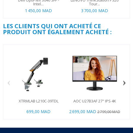
Dell OptiPlex 3040 SFF -
LENOVO ThinkStation P320
Intel...
Tour...
1 450,00 MAD
3 700,00 MAD
LES CLIENTS QUI ONT ACHETÉ CE
PRODUIT ONT ÉGALEMENT ACHETÉ :
‹
›
XTRMLAB L210C-39TDL
AOC U27B3AF 27" IPS 4K
L
699,00 MAD
2 699,00 MAD
18
2 799,00 MAD