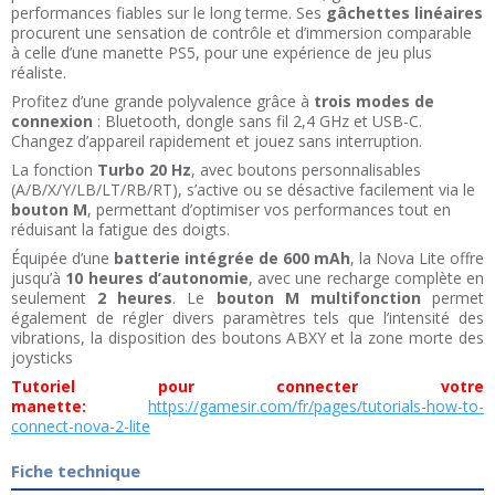
performances fiables sur le long terme. Ses
gâchettes linéaires
procurent une sensation de contrôle et d’immersion comparable
à celle d’une manette PS5, pour une expérience de jeu plus
réaliste.
Profitez d’une grande polyvalence grâce à
trois modes de
connexion
: Bluetooth, dongle sans fil 2,4 GHz et USB-C.
Changez d’appareil rapidement et jouez sans interruption.
La fonction
Turbo 20 Hz
, avec boutons personnalisables
(A/B/X/Y/LB/LT/RB/RT), s’active ou se désactive facilement via le
bouton M
, permettant d’optimiser vos performances tout en
réduisant la fatigue des doigts.
Équipée d’une
batterie intégrée de 600 mAh
, la Nova Lite offre
jusqu’à
10 heures d’autonomie
, avec une recharge complète en
seulement
2 heures
. Le
bouton M multifonction
permet
également de régler divers paramètres tels que l’intensité des
vibrations, la disposition des boutons ABXY et la zone morte des
joysticks
Tutoriel pour connecter votre
manette:
https://gamesir.com/fr/pages/tutorials-how-to-
connect-nova-2-lite
Fiche technique