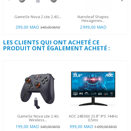
GameSir Nova 2 Lite 2.4G...
Nanoleaf Shapes
G
Hexagones...
299,00 MAD
2 999,00 MAD
29
349,00 MAD
LES CLIENTS QUI ONT ACHETÉ CE
PRODUIT ONT ÉGALEMENT ACHETÉ :
GameSir Nova Lite 2.4G
AOC 24B36X 23.8" IPS 144Hz
Wireless...
0.5ms
199,00 MAD
999,00 MAD
349,00 MAD
1 099,00 MAD