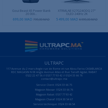
Goui Beast 65 Power Bank
XTRMLAB X27G24ODQ 27"
Raze
20 000...
OLED 240Hz 2K
699,00 MAD
5 499,00 MAD
54
799,00 MAD
6 999,00 MAD
ULTRAPC
117 Avenue du 2 mars Angle rue de Rome et rue Abou Fariss CASABLANCA
RDC MAGASIN N 08 Angle Avenue Atlas et Rue Tansift Agdal, RABAT
0522 22 47 56 // 0537 77 93 42 // 0524 33 66 76
contact@ultrapc.ma
Service Client: 0524 33 66 75
Magasin Massar: 0524 33 66 76
Magasin Rabat: 0537 77 93 42
Magasin Charaf: 0524 30 54 67
Service technique: 0524 33 66 54