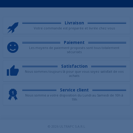
Livraison
Votre commande est preparée et livrée chez vous
Paiement
Les moyens de paiement proposés sont tous totalement
sécurisés
Satisfaction
Nous sommes toujours là pour que vous soyez satisfait de vos
achats
Service client
Nous somme a votre disposition du Lundi au Samedi de 10h à
19h
© 2026
ULTRAPC S.A.R.L