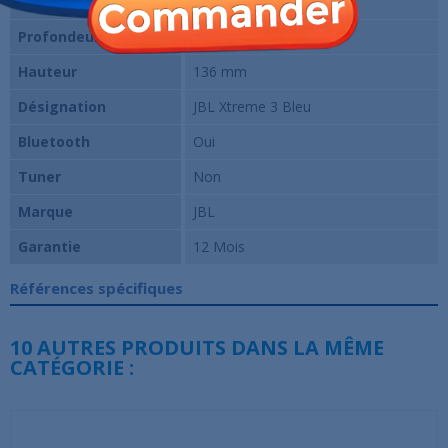
Largeur
298.5 mm
Profondeur
134 mm
Hauteur
136 mm
Désignation
JBL Xtreme 3 Bleu
Bluetooth
Oui
Tuner
Non
Marque
JBL
Garantie
12 Mois
Références spécifiques
10 AUTRES PRODUITS DANS LA MÊME
CATÉGORIE :