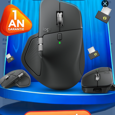
Conception résistante à l'eau et à la poussière (certification
IP67)
Batterie rechargeable : jusqu'à 15 heures d'autonomie
Fonction PowerBank avec deux ports USB (USB-C + USB-
A)
Sangle de transport incluse avec décapsuleur intégré
Fiche technique
Sans-fil
Oui
Wi-Fi
Non
Autonomie
15 Heure(s)
Type d'enceintes
2.0 (Stéréo)
Puissance (RMS)
100 W
Couleur
Camo
Fréquence
53.5 Hz à 20 KHz