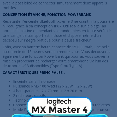
avec la possibilité de connecter simultanément deux appareils
mobiles.
CONCEPTION ÉTANCHE, FONCTION POWERBANK
Résistante, l'enceinte Bluetooth Xtreme 3 ne craint ni la poussière
ni l'eau grâce à sa conception IP67. Utilisez-la sur la plage, au
bord de la piscine ou pendant vos randonnées en toute sérénité.
Une sangle de transport est incluse et dispose même d'un
décapsuleur intégré pratique pour la pause fraîcheur.
Enfin, avec sa batterie haute capacité de 15 000 mAh, une belle
autonomie de 15 heures sera au rendez-vous. Vous découvrirez
également une fonction PowerBank qui pourrait vous sauver la
mise en proposant de recharger votre smartphone via l'un des
deux ports USB disponibles (Type C ou Type A).
CARACTÉRISTIQUES PRINCIPALES :
Enceinte sans fil nomade
Puissance RMS 100 Watts (2 x 25W + 2 x 25W)
4 haut-parleurs : 2 x 70 mm + 2 x 20 mm
2 radiateurs passifs
Technologie Bluetooth 5.1
Connexion simultanée de deux smartphones ou tablettes
Mode PartyBoost : connectez deux enceintes pour un son
stéréo et jusqu'à 100 enceintes compatibles