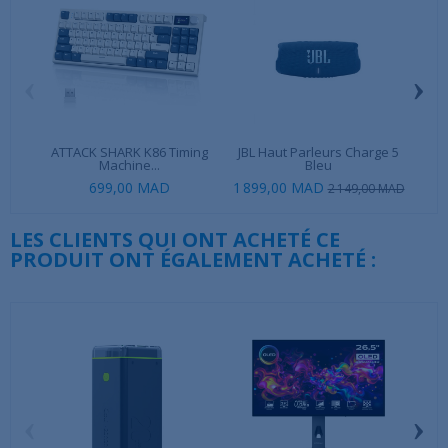
‹
›
ATTACK SHARK K86 Timing
JBL Haut Parleurs Charge 5
Re
Machine...
Bleu
699,00 MAD
1 899,00 MAD
2 149,00 MAD
LES CLIENTS QUI ONT ACHETÉ CE
PRODUIT ONT ÉGALEMENT ACHETÉ :
‹
›