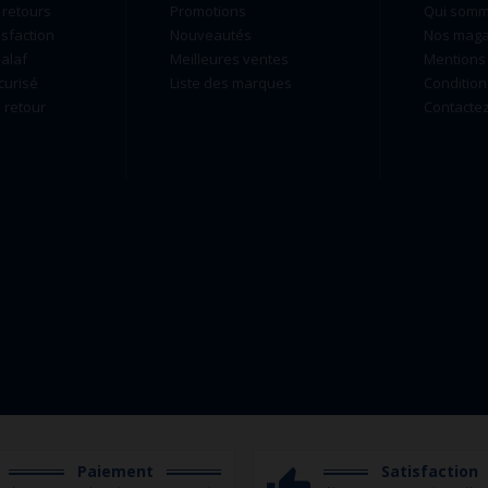
 retours
Promotions
Qui som
isfaction
Nouveautés
Nos maga
alaf
Meilleures ventes
Mentions 
curisé
Liste des marques
Condition
retour
Contacte
Paiement
Satisfaction