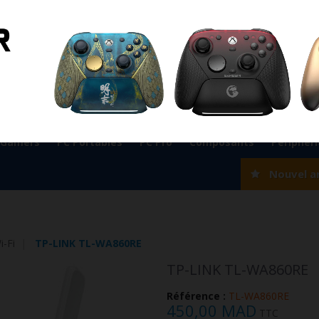
ient
0524 33 66 75
Magasin Marrakech
0524 33 66 
Rabat
0537 77 93 42
Magasin AGADIR
0528 22 97 37
OK
 Gamers
PC Portables
PC Pro
Composants
Périphér
Nouvel a
i-Fi
TP-LINK TL-WA860RE
TP-LINK TL-WA860RE
Référence :
TL-WA860RE
450,00 MAD
TTC