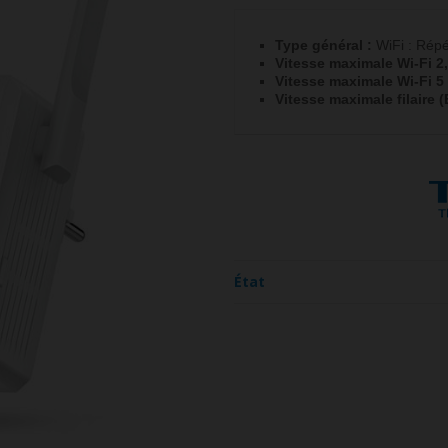
Type général :
WiFi : Répé
Vitesse maximale Wi-Fi 2
Vitesse maximale Wi-Fi 5
Vitesse maximale filaire 
État