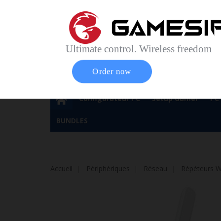
Accueil
Contact
Plan du site
Service Cl
Magasin 
Ultimate control. Wireless freedom
Order now
Configurateur PC
Setup Gamer
PC
BUNDLES
Accueil
Périphériques
Réseau
Répéteurs W