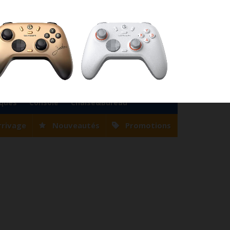
76
Magasin Casablanca
0522 22 47 56
Magasin Tanger
0539 94 35 33
0
Votre compte
Panier
(vide)
Bienvenue
Identifiez-vous
iques
Console
Chaise&Bureau
rrivage
Nouveautés
Promotions