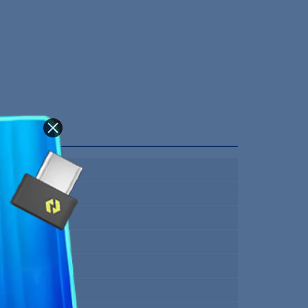
Intel Core i9
Intel 1200
5.3 Ghz
10
20
20 MB