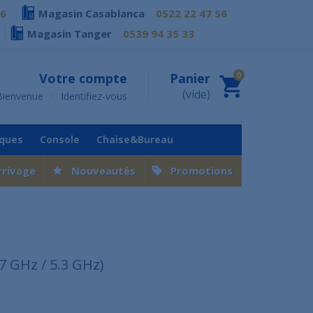
76
Magasin Casablanca
0522 22 47 56
Magasin Tanger
0539 94 35 33
0
Votre compte
Panier
(vide)
Bienvenue
Identifiez-vous
iques
Console
Chaise&Bureau
rrivage
Nouveautés
Promotions
.7 GHz / 5.3 GHz)