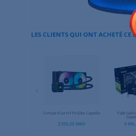
LES CLIENTS QUI ONT ACHETÉ CE
‹
Corsair iCue H115i Elite Capellix
Palit GeFo
Gamin
2 390,00 MAD
9 490