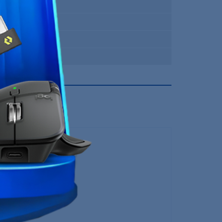
Oui
Non
Intel
12 Mois