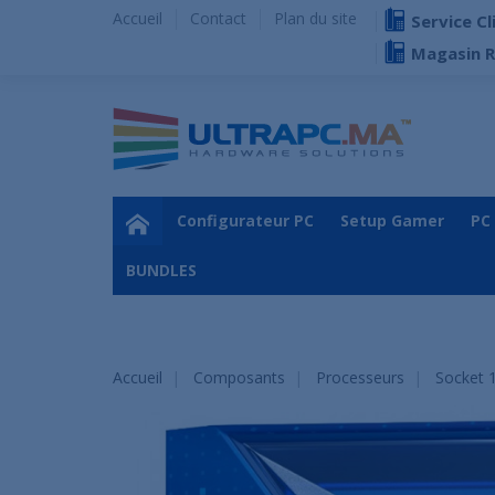
Accueil
Contact
Plan du site
Service Cl
Magasin 
Configurateur PC
Setup Gamer
PC
BUNDLES
Accueil
Composants
Processeurs
Socket 