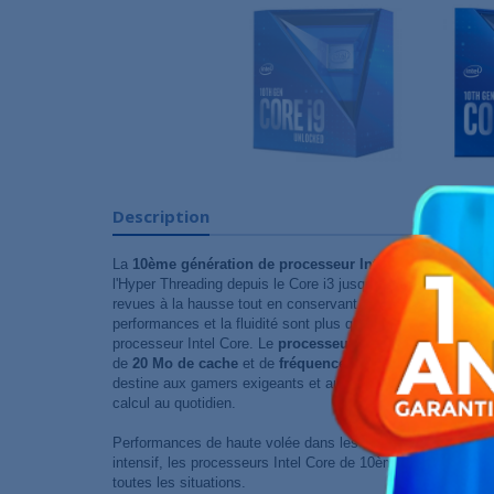
Description
La
10ème génération de processeur Intel Core Comet L
l'Hyper Threading depuis le Core i3 jusqu'au Core i9. Avec
revues à la hausse tout en conservant des TDP identiques 
performances et la fluidité sont plus que jamais au rendez
processeur Intel Core. Le
processeur Intel Core i9-10900K
de
20 Mo de cache
et de
fréquences Turbo pouvant attei
destine aux gamers exigeants et aux utilisateurs qui ont b
calcul au quotidien.
Performances de haute volée dans les Jeux, réalité virtuell
intensif, les processeurs Intel Core de 10ème génération son
toutes les situations.