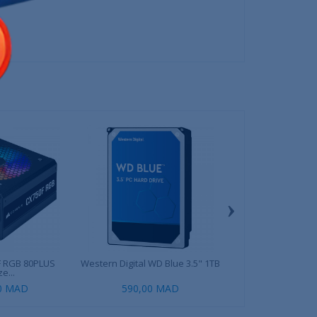
›
F RGB 80PLUS
Western Digital WD Blue 3.5" 1TB
Corsair iCue H10
e...
00 MAD
590,00 MAD
1 999,00