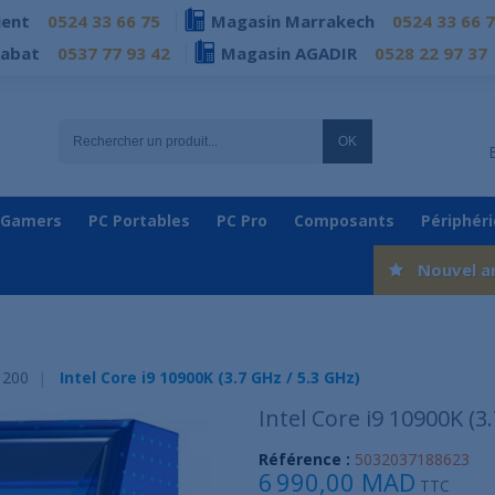
ient
0524 33 66 75
Magasin Marrakech
0524 33 66 
Rabat
0537 77 93 42
Magasin AGADIR
0528 22 97 37
OK
 Gamers
PC Portables
PC Pro
Composants
Périphér
Nouvel a
1200
Intel Core i9 10900K (3.7 GHz / 5.3 GHz)
Intel Core i9 10900K (3
Référence :
5032037188623
6 990,00 MAD
TTC