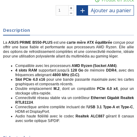
Ajouter au panier
Description
La
ASUS PRIME B550-PLUS
est une
carte mère ATX équilibrée
conçue pour
offrir une base fiable et performante aux processeurs AMD Ryzen. Elle allie
des options de refroidissement complètes et une connectivité moderne, idéale
pour une utilisation polyvalente allant du multimédia au gaming léger.
Compatible avec les processeurs
AMD Ryzen (Socket AM4)
.
4 slots RAM
supportant jusqu'à
128 Go
de mémoire
DDR4
, avec des
fréquences atteignant
4800 MHz (O.C)
.
Slot PCIe 4.0 x16
pour une bande passante maximale avec les cartes
graphiques et composants récents.
Double emplacement
M.2
, dont un compatible
PCIe 4.0 x4
, pour un
stockage ultra-rapide.
Connectivité réseau stable via un contrôleur
Ethernet Gigabit Realtek
RTL8111H
.
Connectique arrière complète incluant de l'
USB 3.1 Type-A et Type-C
,
HDMI et DisplayPort.
Audio haute fidélité avec le codec
Realtek ALC887
gérant 8 canaux
avec sortie optique S/PDIF.