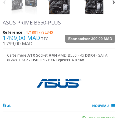
‹
›
ASUS PRIME B550-PLUS
Référence :
4718017782340
1 499,00 MAD
TTC
Économisez 300,00 MAD
1 799,00 MAD
Carte mère
ATX
Socket
AM4
AMD B550 - 4x
DDR4
- SATA
6Gb/s + M.2 -
USB 3.1
-
PCI-Express 4.0 16x
État
NOUVEAU
Produit en stock