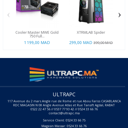
‹
›
Cooler Master MWE Gold
XTRMLAB Spider
Co
750 Full...
1 199,00 MAD
299,00 MAD
399,00 MAD
ULTRAPC
117 Avenue du 2 mars Angle rue de Rome et rue Abou Fariss CASABLANCA
RDC MAGASIN N 08 Angle Avenue Atlas et Rue Tansift Agdal, RABAT
0522 22 47 56 // 0537 77 93 42 // 0524 33 66 76
contact@ultrapc.ma
Service Client: 0524 33 66 75
Magasin Massar: 0524 33 66 76