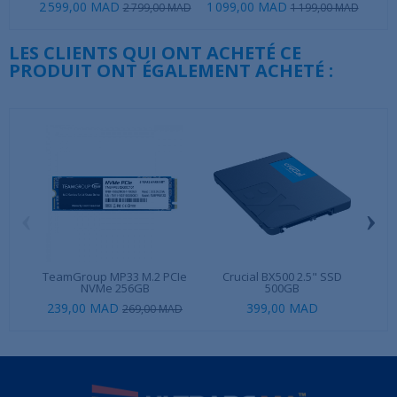
2 599,00 MAD
1 099,00 MAD
99
2 799,00 MAD
1 199,00 MAD
LES CLIENTS QUI ONT ACHETÉ CE
PRODUIT ONT ÉGALEMENT ACHETÉ :
‹
›
TeamGroup MP33 M.2 PCIe
Crucial BX500 2.5" SSD
MSI
NVMe 256GB
500GB
239,00 MAD
399,00 MAD
39
269,00 MAD