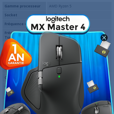
Gamme processeur
AMD Ryzen 5
Socket
AMD AM4
Fréquence CPU
3.6 Ghz
Fréquence en mode
4.1 Ghz
Turbo
Nombre de coeurs
6
Nombre de threads
6
Contrôleur graphique
Non
intégré
Cache L1
64 KB
Cache L2
512 KB
Cache L3
32 MB
TDP
65 W
Version Boîte
Oui