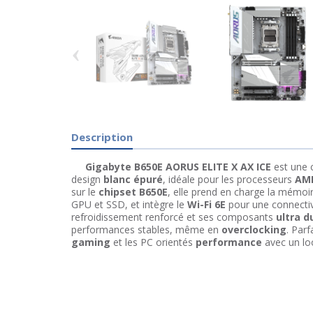
‹
Description
Gigabyte B650E AORUS ELITE X AX ICE
est une 
design
blanc épuré
, idéale pour les processeurs
AM
sur le
chipset B650E
, elle prend en charge la mémoi
GPU et SSD, et intègre le
Wi-Fi 6E
pour une connectiv
refroidissement renforcé et ses composants
ultra d
performances stables, même en
overclocking
. Parf
gaming
et les PC orientés
performance
avec un lo