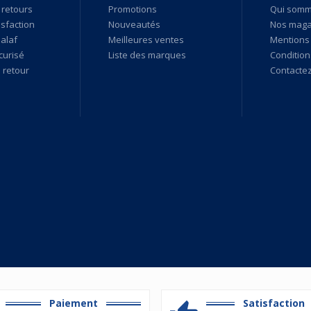
 retours
Promotions
Qui som
isfaction
Nouveautés
Nos maga
alaf
Meilleures ventes
Mentions 
curisé
Liste des marques
Condition
retour
Contacte
Paiement
Satisfaction