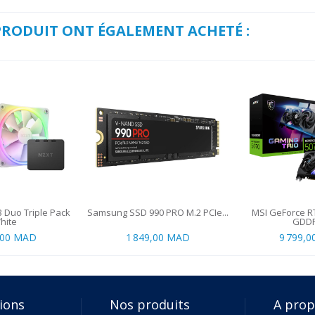
 PRODUIT ONT ÉGALEMENT ACHETÉ :
 Duo Triple Pack
Samsung SSD 990 PRO M.2 PCIe...
MSI GeForce R
hite
GDDR
,00 MAD
1 849,00 MAD
9 799,
ions
Nos produits
A pro