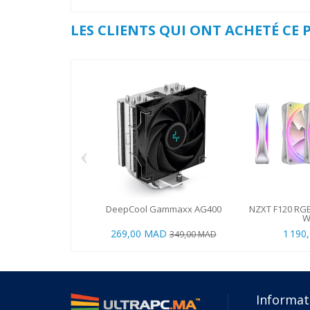
LES CLIENTS QUI ONT ACHETÉ CE
‹
DeepCool Gammaxx AG400
NZXT F120 RGB
W
269,00 MAD
1 190
349,00 MAD
Informat