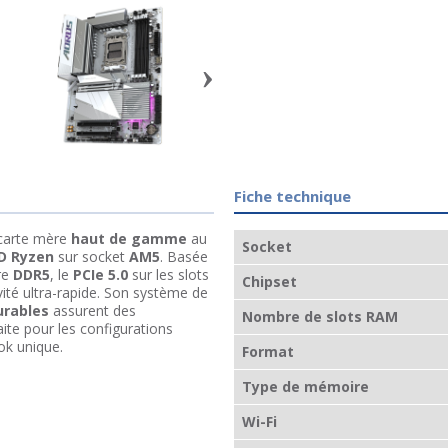
›
Fiche technique
carte mère
haut de gamme
au
Socket
D Ryzen
sur socket
AM5
. Basée
re
DDR5
, le
PCIe 5.0
sur les slots
Chipset
ité ultra-rapide. Son système de
urables
assurent des
Nombre de slots RAM
aite pour les configurations
ok unique.
Format
Type de mémoire
Wi-Fi