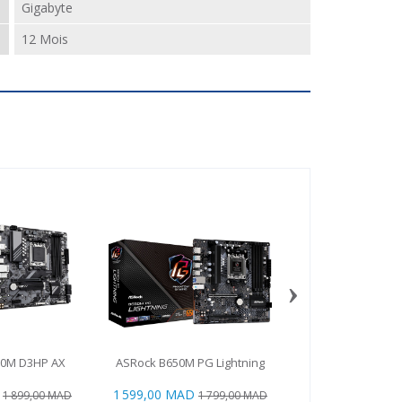
Gigabyte
12 Mois
›
50M D3HP AX
ASRock B650M PG Lightning
MSI PRO B850
1 599,00 MAD
2 299,00 MAD
1 899,00 MAD
1 799,00 MAD
2