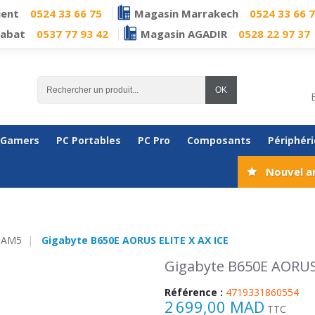
ient
0524 33 66 75
Magasin Marrakech
0524 33 66 
Rabat
0537 77 93 42
Magasin AGADIR
0528 22 97 37
OK
 Gamers
PC Portables
PC Pro
Composants
Périphér
Nouvel a
 AM5
Gigabyte B650E AORUS ELITE X AX ICE
Gigabyte B650E AORUS 
Référence :
4719331860554
2 699,00 MAD
TTC