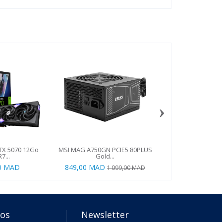
›
TX 5070 12Go
MSI MAG A750GN PCIE5 80PLUS
MSI GeForce RTX 
7...
Gold...
2X...
00 MAD
849,00 MAD
8 499,00
1 099,00 MAD
pos
Newsletter