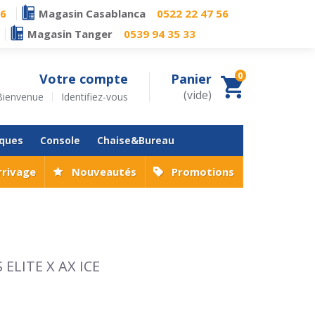
76
Magasin Casablanca
0522 22 47 56
Magasin Tanger
0539 94 35 33
0
Votre compte
Panier
(vide)
Bienvenue
Identifiez-vous
iques
Console
Chaise&Bureau
rrivage
Nouveautés
Promotions
ELITE X AX ICE