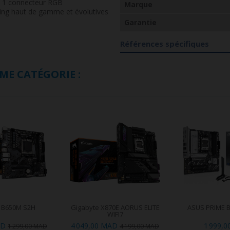
 1 connecteur RGB
Marque
ming haut de gamme et évolutives
Garantie
Références spécifiques
ME CATÉGORIE :
 B650M S2H
Gigabyte X870E AORUS ELITE
ASUS PRIME B
WIFI7
AD
4 049,00 MAD
1 999,
1 299,00 MAD
4 199,00 MAD