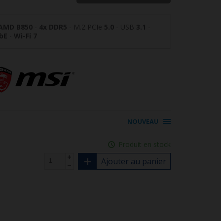
AMD B850
-
4x DDR5
- M.2 PCIe
5.0
- USB
3.1
-
bE
-
Wi-Fi 7
NOUVEAU
Produit en stock
Ajouter au panier