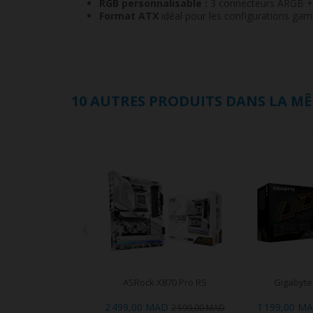
RGB personnalisable :
3 connecteurs ARGB +
Format ATX
idéal pour les configurations ga
10 AUTRES PRODUITS DANS LA MÊ
‹
ASRock X870 Pro RS
Gigabyte
2 499,00 MAD
1 199,00 M
2 599,00 MAD