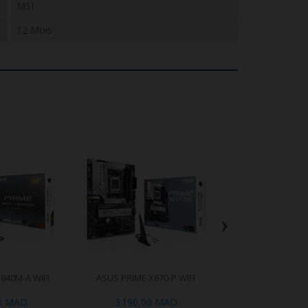
MSI
12 Mois
›
840M-A WIFI
ASUS PRIME X670-P WIFI
ASUS TUF GAMING
WIFI
00 MAD
3 190,00 MAD
2 699,00