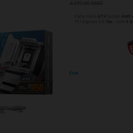
4 299,00 MAD
Carte mère
ATX
Socket
AM5 
PCI-Express 5.0
16x
- LAN
5
G
État