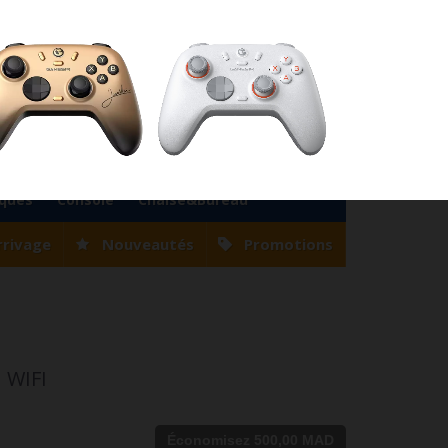
76
Magasin Casablanca
0522 22 47 56
Magasin Tanger
0539 94 35 33
0
Votre compte
Panier
(vide)
Bienvenue
Identifiez-vous
iques
Console
Chaise&Bureau
rrivage
Nouveautés
Promotions
 WIFI
Économisez 500,00 MAD