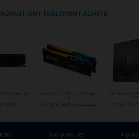
 PRODUIT ONT ÉGALEMENT ACHETÉ :
0 EVO Plus M.2...
Kingston FURY Beast RGB 64Go
AMD Ryzen 9 79
(2...
5.7.
,00 MAD
8 490,00 MAD
6 199,00 MAD
9 990,00 MAD
ions
Nos produits
A pro