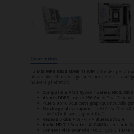
‹
Description
La
MSI MPG B850 EDGE TI WIFI
offre des performa
ultra-rapide et un design premium pour les config
nouvelle génération.
Compatible AMD Ryzen™ séries 9000, 8000 
4 slots DDR5
jusqu'à
256 Go
en Dual Channel
PCIe 5.0 x16
pour carte graphique nouvelle gé
Stockage ultra-rapide :
4x M.2 (2x PCIe 5.0 +
+ 4x SATA III avec support RAID
Réseau 5 GbE + Wi-Fi 7 + Bluetooth 5.4
Audio HD 7.1 Realtek ALC4080
avec sortie S
Connectivité avancée :
USB Type-C, HDMI et