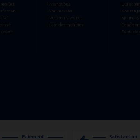
 retours
Promotions
Qui som
isfaction
Nouveautés
Nos maga
alaf
Meilleures ventes
Mentions 
curisé
Liste des marques
Condition
retour
Contacte
Paiement
Satisfaction