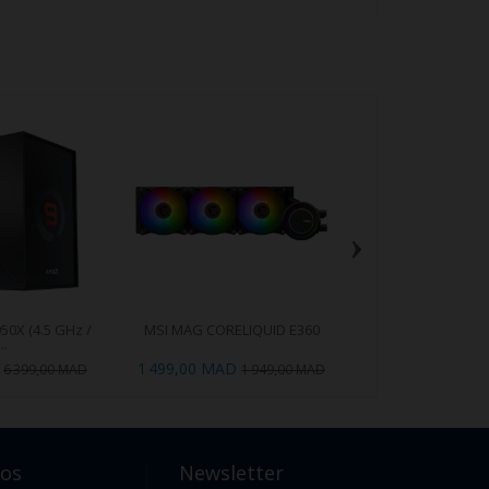
›
50X (4.5 GHz /
MSI MAG CORELIQUID E360
MSI MAG A850GL P
..
Gold..
1 499,00 MAD
1 199,00 MAD
6 399,00 MAD
1 949,00 MAD
1
pos
Newsletter