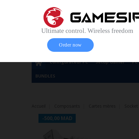
Accueil
Contact
Plan du site
Service Cl
Magasin 
Ultimate control. Wireless freedom
Order now
Configurateur PC
Setup Gamer
PC
BUNDLES
Accueil
Composants
Cartes mères
Socket
-500,00 MAD