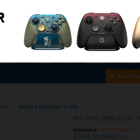
ient
0524 33 66 75
Magasin Marrakech
0524 33 66 
Rabat
0537 77 93 42
Magasin AGADIR
0528 22 97 37
OK
 Gamers
PC Portables
PC Pro
Composants
Périphér
Nouvel a
 AM5
MSI MPG B850 EDGE TI WIFI
MSI MPG B850 EDGE TI
Référence :
4711377290616
3 799,00 MAD
TTC