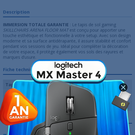
Description
IMMERSION TOTALE GARANTIE
: Le tapis de sol gaming
SKILLCHAIRS ARENA FLOOR MAT
est conçu pour apporter une
touche esthétique et fonctionnelle à votre setup. Avec son design
moderne et sa surface antidérapante, il assure stabilité et confort
pendant vos sessions de jeu. Idéal pour compléter la décoration
de votre espace, il protège également vos sols des rayures et
marques d’usure.
Fiche technique
Tapis Surface
Diamètre 100 cm
Épaisseur
0,3 cm
Tissu
textile, caoutchouc
Références spécifiques