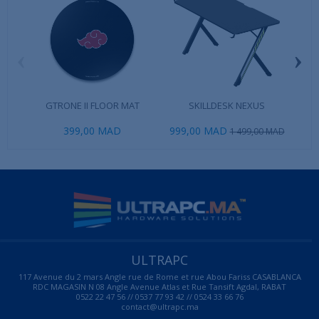
‹
›
GTRONE II FLOOR MAT
SKILLDESK NEXUS
Th
399,00 MAD
999,00 MAD
19
1 499,00 MAD
ULTRAPC
117 Avenue du 2 mars Angle rue de Rome et rue Abou Fariss CASABLANCA
RDC MAGASIN N 08 Angle Avenue Atlas et Rue Tansift Agdal, RABAT
0522 22 47 56 // 0537 77 93 42 // 0524 33 66 76
contact@ultrapc.ma