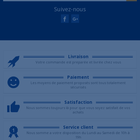
Suivez-nous
Livraison
Votre commande est preparée et livrée chez vous
Paiement
Les moyens de paiement proposés sont tous totalement
sécurisés
Satisfaction
Nous sommes toujours là pour que vous soyez satisfait de vos
achats
Service client
Nous somme a votre disposition du Lundi au Samedi de 10h à
19h