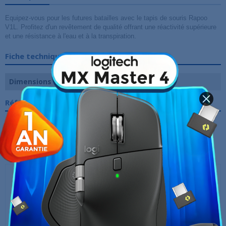
Equipez-vous pour les futures batailles avec le tapis de souris
Rapoo
V1L. Profitez d'un revêtement de qualité offrant une réactivité supérieure
et une résistance à l'eau et à la transpiration.
Fiche technique
Dimensions
300 x 255 mm
Références spécifiques
10 AUTRES PRODUITS DANS LA MÊME
CATÉGORIE :