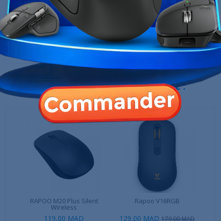
‹
›
SteelSeries QcK Prism
HyperX Pulsefire Mat (M)
Cloth...
590,00 MAD
119,00 MAD
LES CLIENTS QUI ONT ACHETÉ CE
PRODUIT ONT ÉGALEMENT ACHETÉ :
RAPOO M20 Plus Silent
Rapoo V16RGB
Wireless
119,00 MAD
129,00 MAD
179,00 MAD