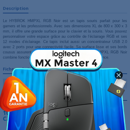
Description
Le HYBROK HMPXL RGB Noir est un tapis souris parfait pour les
gamers et les professionnels. Avec ses dimensions XL de 800 x 300 x 3
mm, il offre une grande surface pour le clavier et la souris. Vous pouvez
personnaliser votre espace grâce au contrôle de l’éclairage RGB et ses
12 modes d’éclairage. Ce tapis inclut aussi un concentrateur USB 2.0
avec 2 ports pour une connectivité facile. Sa surface lisse et ses bords
cousus assurent durabilité et précision. Le HYBROK HMPXL RGB Noir
combine fonctionnalité et style pour améliorer votre expérience.
Fiche technique
Dimensions
800 x 300 x 3 mm
Références spécifiques
10 AUTRES PRODUITS DANS LA MÊME
CATÉGORIE :