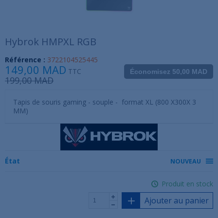
Hybrok HMPXL RGB
Référence :
3722104525445
149,00 MAD
TTC
Économisez 50,00 MAD
199,00 MAD
Tapis de souris gaming - souple - format XL (800 X300X 3
MM)
État
NOUVEAU
Produit en stock
Ajouter au panier