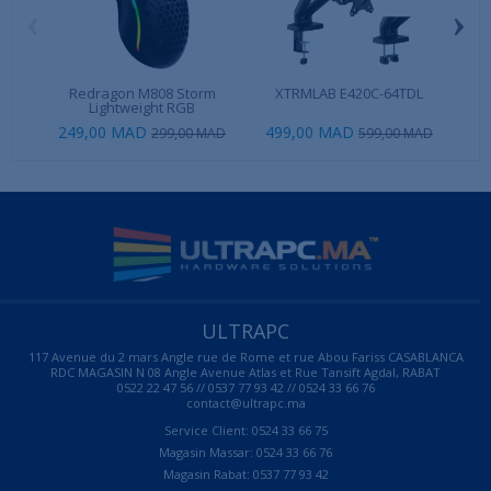
‹
›
Redragon M808 Storm
XTRMLAB E420C-64TDL
Lightweight RGB
249,00 MAD
499,00 MAD
99
299,00 MAD
599,00 MAD
ULTRAPC
117 Avenue du 2 mars Angle rue de Rome et rue Abou Fariss CASABLANCA
RDC MAGASIN N 08 Angle Avenue Atlas et Rue Tansift Agdal, RABAT
0522 22 47 56 // 0537 77 93 42 // 0524 33 66 76
contact@ultrapc.ma
Service Client: 0524 33 66 75
Magasin Massar: 0524 33 66 76
Magasin Rabat: 0537 77 93 42