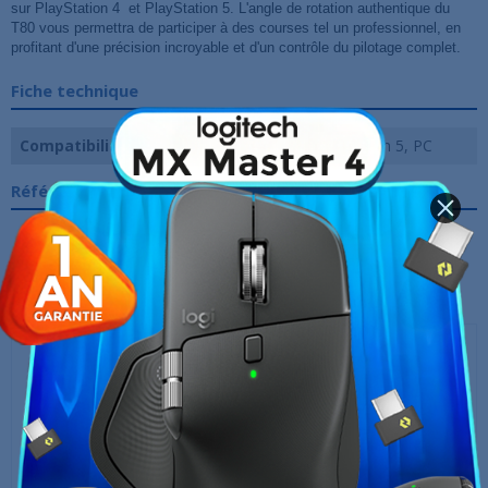
sur PlayStation 4 et PlayStation 5. L'angle de rotation authentique du
T80 vous permettra de participer à des courses tel un professionnel, en
profitant d'une précision incroyable et d'un contrôle du pilotage complet.
Fiche technique
Compatibilité
PlayStation 4, PlayStation 5, PC
Références spécifiques
10 AUTRES PRODUITS DANS LA MÊME
CATÉGORIE :
‹
›