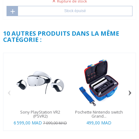
Rupture de stock
Stock épuisé
10 AUTRES PRODUITS DANS LA MÊME
CATÉGORIE :
‹
›
Sony PlayStation VR2
Pochette Nintendo switch
Ni
(PSVR2)
Grand...
6 599,00 MAD
499,00 MAD
7 099,00 MAD