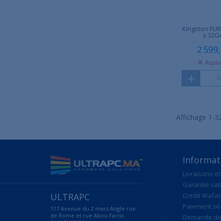
Kingston FUR
x 32Go
2 599
Ruptu
S
Affichage 1-32
Informat
Livraisons et
Garantie sat
ULTRAPC
Credit Wafas
Paiement sé
117 Avenue du 2 mars Angle rue
de Rome et rue Abou Fariss
Demande de 