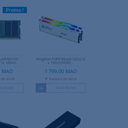
Promo !
lueRAM SO-
Kingston FURY Beast 32Go (2
1x 16Go)...
x 16Go) DDR5...
0 MAD
1 799,00 MAD
 de stock
Rupture de stock
ck épuisé
Stock épuisé