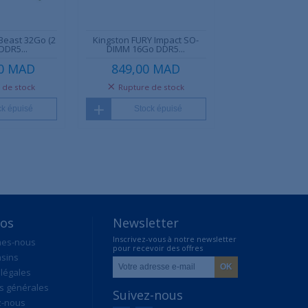
Beast 32Go (2
Kingston FURY Impact SO-
DDR5...
DIMM 16Go DDR5...
00 MAD
849,00 MAD
 de stock
Rupture de stock
ck épuisé
Stock épuisé
pos
Newsletter
Inscrivez-vous à notre newsletter
mes-nous
pour recevoir des offres
sins
exclusives
légales
s générales
Suivez-nous
z-nous