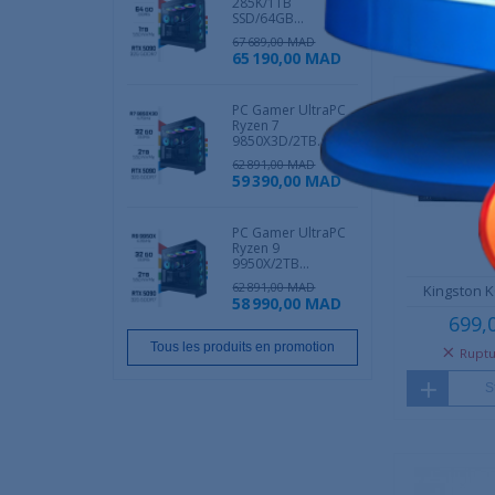
285K/1TB
SSD/64GB...
S
67 689,00 MAD
65 190,00 MAD
PC Gamer UltraPC
Ryzen 7
9850X3D/2TB...
62 891,00 MAD
59 390,00 MAD
PC Gamer UltraPC
Ryzen 9
9950X/2TB...
62 891,00 MAD
Kingston 
58 990,00 MAD
699,
Tous les produits en promotion
Ruptu
S