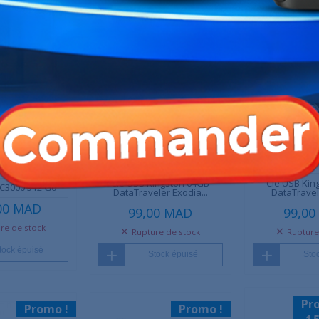
Stock épuisé
Sto
tock épuisé
Clé USB Kingston 64GB
Clé USB Kin
KC3000 512 Go
DataTraveler Exodia...
DataTravel
00 MAD
99,00 MAD
99,00
re de stock
Rupture de stock
Rupture
tock épuisé
Stock épuisé
Sto
Pr
Promo !
Promo !