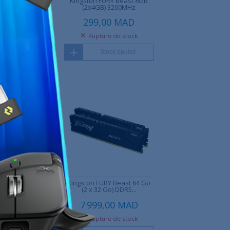
 Beast 16 Go
Kingston FURY Beast 8GB
 MHz CL40
(2x4GB) 3200MHz
0 MAD
299,00 MAD
 de stock
Rupture de stock
ck épuisé
Stock épuisé
Promo !
 Beast RGB 32
Kingston FURY Beast 64 Go
6 Go)...
(2 x 32 Go) DDR5...
00 MAD
7 999,00 MAD
 de stock
Rupture de stock