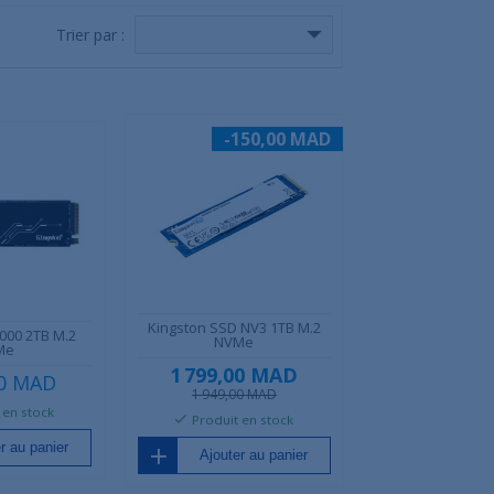
Trier par :
-150,00 MAD
Kingston SSD NV3 1TB M.2
000 2TB M.2
NVMe
Me
1 799,00 MAD
00 MAD
1 949,00 MAD
 en stock
Produit en stock
r au panier
Ajouter au panier