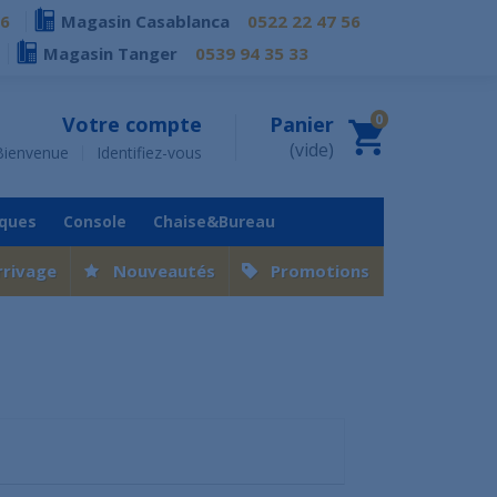
76
Magasin Casablanca
0522 22 47 56
Magasin Tanger
0539 94 35 33
0
Votre compte
Panier
(vide)
Bienvenue
Identifiez-vous
iques
Console
Chaise&Bureau
rrivage
Nouveautés
Promotions