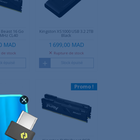
 Beast 16 Go
Kingston XS1000 USB 3.2 2TB
 MHz CL40
Black
00 MAD
1 699,00 MAD
 de stock
Rupture de stock
ck épuisé
Stock épuisé
Promo !