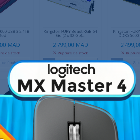
000 USB 3.2 1TB
Kingston FURY Beast RGB 64
Kingston FURY
Red
Go (2 x 32 Go)...
DDR5 5600
,00 MAD
2 799,00 MAD
2 499,
re de stock
Rupture de stock
Rupture
tock épuisé
Stock épuisé
Sto
Promo !
-100,00 MAD
Kingston SODIMM 32GB 5600