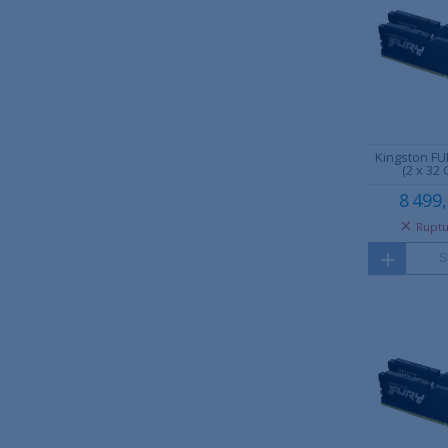
Kingston FU
(2 x 32 
8 499
Ruptu
S