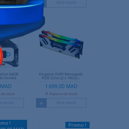
ck épuisé
Stock épuisé
gston 64GB
Kingston FURY Renegade
er Exodia
RGB 32Go (2 x 16Go)...
 MAD
1 699,00 MAD
 de stock
Rupture de stock
ck épuisé
Stock épuisé
omo !
Promo !