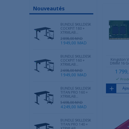
Nouveautés
BUNDLE SKILLDESK
COCKPIT 180 +
XTRMLAB...
2 898,00 MAD
1 949,00 MAD
BUNDLE SKILLDESK
Kingston 
COCKPIT 160 +
DIMM 16 Go
XTRMLAB...
2 698,00 MAD
1 799
1 949,00 MAD
Produ
BUNDLE SKILLDESK
Ajou
TITAN PRO 160 +
XTRMLAB...
5 698,00 MAD
4 249,00 MAD
BUNDLE SKILLDESK
TITAN PRO 140 +
XTRMLAB...