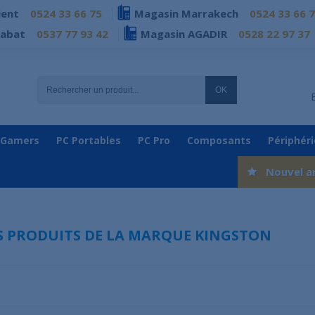
ient
0524 33 66 75
Magasin Marrakech
0524 33 66 
Rabat
0537 77 93 42
Magasin AGADIR
0528 22 97 37
OK
 Gamers
PC Portables
PC Pro
Composants
Périphér
Nouvel a
ES PRODUITS DE LA MARQUE KINGSTON