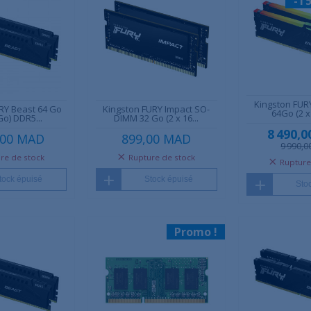
-1 
Kingston FUR
RY Beast 64 Go
Kingston FURY Impact SO-
64Go (2 x
Go) DDR5...
DIMM 32 Go (2 x 16...
8 490,
,00 MAD
899,00 MAD
9 990,
re de stock
Rupture de stock
Rupture
tock épuisé
Stock épuisé
Sto
Promo !