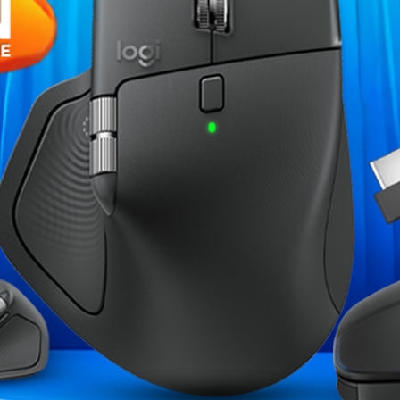
000 USB 3.2 1TB
Kingston FURY
DDR5 CL40
lack
DDR5 5200
1 099,00 MAD
,00 MAD
749,0
1 199,00 MAD
re de stock
Rupture
Rupture de stock
tock épuisé
Sto
Stock épuisé
Promo !
Promo !
-100,00 MAD
ury Impact SO-
KINGSTON FURY Beast 8 Go
Kingston FURY
GB (2 x...
DDR4 3200 MHz CL16
Go (2 x 1
,00 MAD
299,00 MAD
1 699,
9,00 MAD
Rupture de stock
Rupture
re de stock