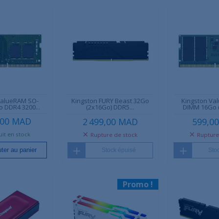
ValueRAM SO-
Kingston FURY Beast 32Go
Kingston Va
 DDR4 3200...
(2x16Go) DDR5...
DIMM 16Go (
,00 MAD
2 499,00 MAD
599,0
it en stock
Rupture de stock
Rupture
ter au panier
Stock épuisé
Sto
Promo !