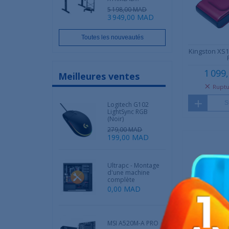
5 198,00 MAD
3 949,00 MAD
Toutes les nouveautés
Kingston XS1
1 099
Meilleures ventes
Ruptu
S
Logitech G102
LightSync RGB
(Noir)
279,00 MAD
199,00 MAD
Ultrapc - Montage
d'une machine
complète
0,00 MAD
MSI A520M-A PRO