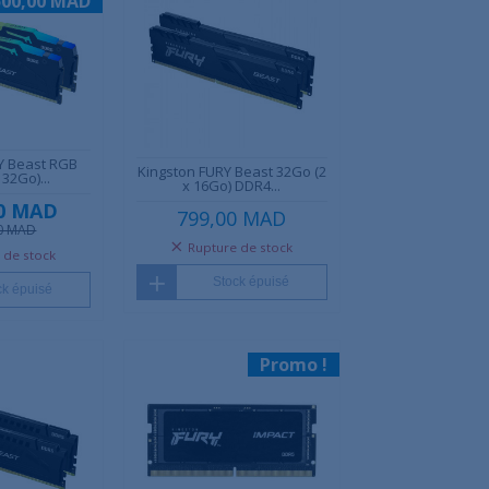
500,00 MAD
Y Beast RGB
Kingston FURY Beast 32Go (2
 32Go)...
x 16Go) DDR4...
00 MAD
799,00 MAD
00 MAD
Rupture de stock
 de stock
Stock épuisé
ck épuisé
Promo !