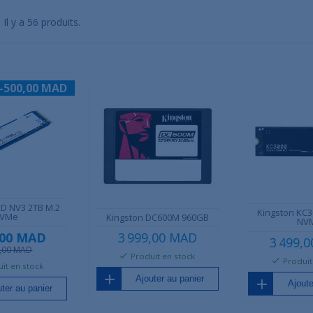
Il y a 56 produits.
-500,00 MAD
SD NV3 2TB M.2
Kingston KC3
VMe
Kingston DC600M 960GB
NV
,00 MAD
3 999,00 MAD
3 499,
9,00 MAD
Produit en stock
Produit
it en stock
Ajouter au panier
Ajoute
ter au panier