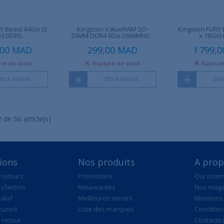
Y Beast 64Go (2
Kingston ValueRAM SO-
Kingston FURY 
) DDR5...
DIMM DDR4 8Go 2666MHz...
x 16Go) 
,00 MAD
299,00 MAD
1 799,
re de stock
Rupture de stock
Rupture
tock épuisé
Stock épuisé
Sto
 de 56 article(s)
ions
Nos produits
A pro
 retours
Promotions
Qui som
isfaction
Nouveautés
Nos maga
alaf
Meilleures ventes
Mentions 
curisé
Liste des marques
Condition
retour
Contacte