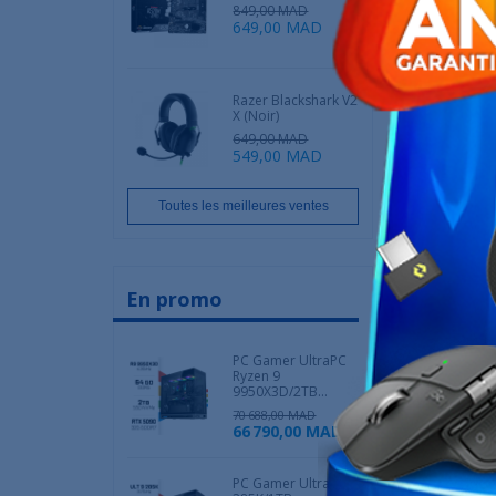
Kingston XS1
849,00 MAD
B
649,00 MAD
1 099
Ruptu
Razer Blackshark V2
S
X (Noir)
649,00 MAD
549,00 MAD
Toutes les meilleures ventes
En promo
PC Gamer UltraPC
Ryzen 9
Kingston F
9950X3D/2TB...
DIMM 64
70 688,00 MAD
1 399
66 790,00 MAD
1 49
Ruptu
PC Gamer Ultra 9