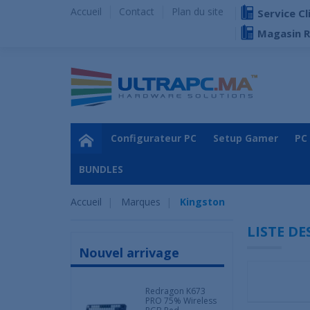
Accueil
Contact
Plan du site
Service Cl
Magasin 
Configurateur PC
Setup Gamer
PC
BUNDLES
Accueil
Marques
Kingston
LISTE D
Nouvel arrivage
Redragon K673
PRO 75% Wireless