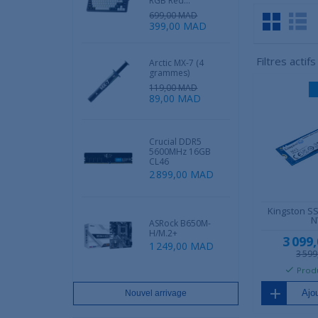
RGB Red...
699,00 MAD
399,00 MAD
Filtres actifs
Arctic MX-7 (4
grammes)
119,00 MAD
89,00 MAD
Crucial DDR5
5600MHz 16GB
CL46
2 899,00 MAD
Kingston S
N
ASRock B650M-
H/M.2+
3 099
1 249,00 MAD
3 59
Produ
Ajou
Nouvel arrivage