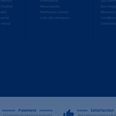
 retours
Promotions
Qui som
isfaction
Nouveautés
Nos maga
alaf
Meilleures ventes
Mentions 
curisé
Liste des marques
Condition
retour
Contacte
Paiement
Satisfaction
Les moyens de paiement proposés
Nous sommes toujours là p