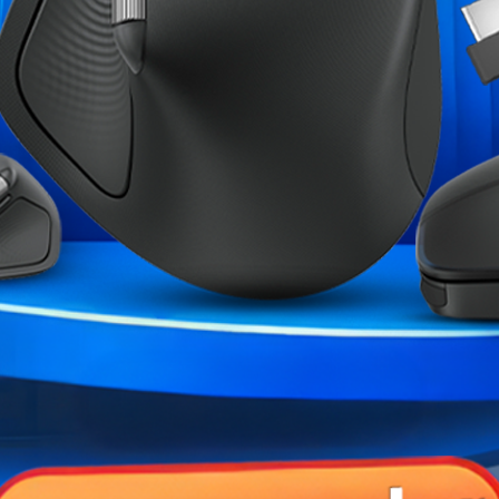
echerchent une machine
SSD
Alimentation
Boîtier
éal pour le gaming moderne.
Garantie
cing et 1080p Élevé fluide.
 récents.
Références spécifiques
tidien.
complets.
FPS élevés
vé fluide
1080p Moyen/Élevé avec DLSS