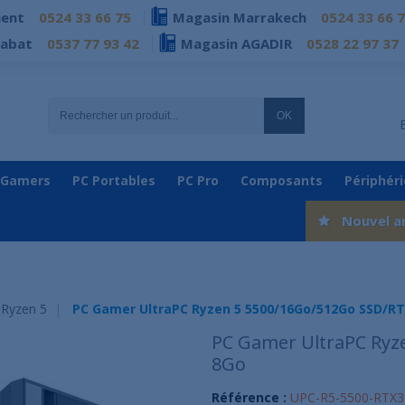
ient
0524 33 66 75
Magasin Marrakech
0524 33 66 
Rabat
0537 77 93 42
Magasin AGADIR
0528 22 97 37
OK
 Gamers
PC Portables
PC Pro
Composants
Périphér
Nouvel a
Ryzen 5
PC Gamer UltraPC Ryzen 5 5500/16Go/512Go SSD/R
PC Gamer UltraPC Ryz
8Go
Référence :
UPC-R5-5500-RTX3