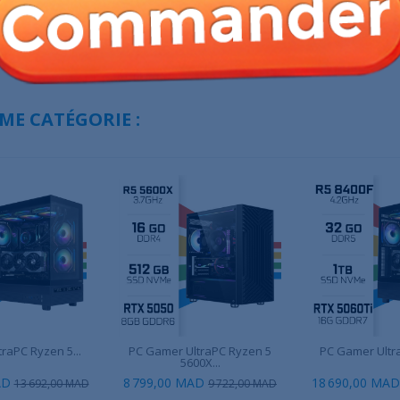
anca, Rabat, Marrakech, Tanger,
t SAV
ME CATÉGORIE :
raPC Ryzen 5...
PC Gamer UltraPC Ryzen 5
PC Gamer Ultra
5600X...
AD
8 799,00 MAD
18 690,00 MAD
13 692,00 MAD
9 722,00 MAD