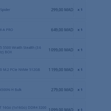
299,00 MAD
Spider
x 1
649,00 MAD
M-A PRO
x 1
 5500 Wraith Stealth (3.6
1 099,00 MAD
x 1
Hz) BOX
1 199,00 MAD
0 M.2 PCIe NVMe 512GB
x 1
279,00 MAD
A500N-H Bulk
x 1
IT 16Go (1x16Go) DDR4 3200
1 099,00 MAD
x 1