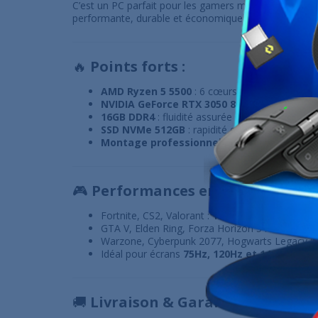
C’est un PC parfait pour les gamers marocains qui r
performante, durable et économique.
🔥
Points forts :
AMD Ryzen 5 5500
: 6 cœurs / 12 threads, id
NVIDIA GeForce RTX 3050 8GB
: DLSS, Ray Tra
16GB DDR4
: fluidité assurée dans tous les jeux
SSD NVMe 512GB
: rapidité et réactivité au quo
Montage professionnel UltraPC
avec tests 
🎮
Performances en jeux :
Fortnite, CS2, Valorant :
1080p Élevé/Ultra – 
GTA V, Elden Ring, Forza Horizon 5 :
1080p Éle
Warzone, Cyberpunk 2077, Hogwarts Legacy :
Idéal pour écrans
75Hz, 120Hz et 144Hz
🚚
Livraison & Garantie au Maroc