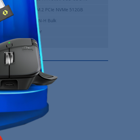
Lexar NM620 M.2 PCIe NVMe 512GB
MSI MAG A500N-H Bulk
XTRMLAB Spider
12 Mois