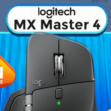
MHz CL16
ASUS DUAL 
OC GDDR6
Fiche technique
Force RTX 3050 8GB
est une
Processeur
s performances stables et un
 12 threads
, le Ryzen 5 5500
Refroidisseur
ltitâche et les logiciels du
Carte mère
rofiter des jeux modernes en
Barrette de RAM
ables. Combinée à
16GB de RAM
e en quelques secondes, charge
âche.
Carte Graphique