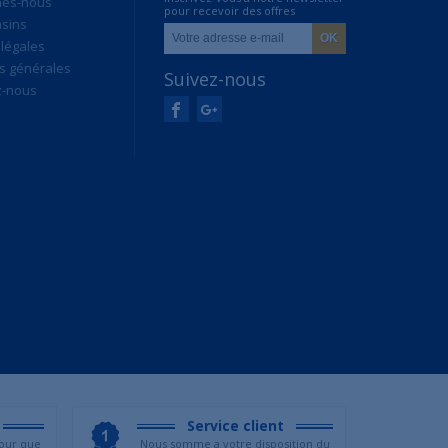
mes-nous
pour recevoir des offres
sins
exclusives
légales
s générales
Suivez-nous
z-nous
Service client
our que
Nous somme a votre disposition du