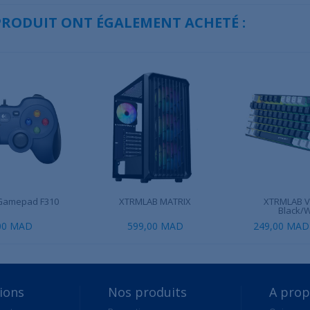
 PRODUIT ONT ÉGALEMENT ACHETÉ :
 Gamepad F310
XTRMLAB MATRIX
XTRMLAB V
Black/Wh
00 MAD
599,00 MAD
249,00 MAD
ions
Nos produits
A pro