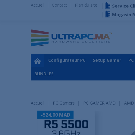
Accueil
Contact
Plan du site
Service Cl
Magasin 
Configurateur PC
Setup Gamer
PC
BUNDLES
Accueil
PC Gamers
PC GAMER AMD
AMD 
-524,00 MAD