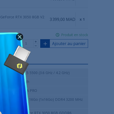
GeForce RTX 3050 8GB V2
3 399,00 MAD
x 1
Produit en stock
Ajouter au panier
AMD Ryzen 5 5500 (3.6 GHz / 4.2 GHz)
Wraith Stealth
MSI A520M-A PRO
Innovation IT 16Go (1x16Go) DDR4 3200 MHz
CL16
NVIDIA GeForce RTX 3050 8GB GDDR6