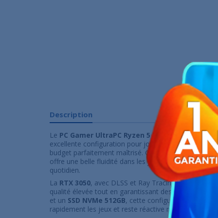
Description
Le
PC Gamer UltraPC Ryzen 5 5500
équipé de la
Ge
excellente configuration pour jouer en
1080p
avec de
budget parfaitement maîtrisé. Grâce à ses
6 cœurs /
offre une belle fluidité dans les jeux compétitifs, le mu
quotidien.
La
RTX 3050
, avec DLSS et Ray Tracing, permet de p
qualité élevée tout en garantissant des FPS confort
et un
SSD NVMe 512GB
, cette configuration démarr
rapidement les jeux et reste réactive même en multit