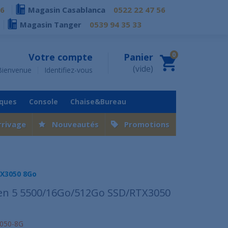
76
Magasin Casablanca
0522 22 47 56
Magasin Tanger
0539 94 35 33
0
Votre compte
Panier
(vide)
Bienvenue
Identifiez-vous
iques
Console
Chaise&Bureau
rrivage
Nouveautés
Promotions
TX3050 8Go
en 5 5500/16Go/512Go SSD/RTX3050
050-8G