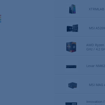
XTRMLAB 
MSI A520
AMD Ryzen 5
GHz / 4.2 G
Lexar NM62
MSI MAG 
Innovation 