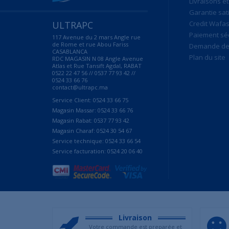
Livraisons et
Garantie sat
ULTRAPC
Credit Wafas
Paiement sé
117 Avenue du 2 mars Angle rue
de Rome et rue Abou Fariss
Demande de 
CASABLANCA
Plan du site
RDC MAGASIN N 08 Angle Avenue
Atlas et Rue Tansift Agdal, RABAT
0522 22 47 56 // 0537 77 93 42 //
0524 33 66 76
contact@ultrapc.ma
Service Client: 0524 33 66 75
Magasin Massar: 0524 33 66 76
Magasin Rabat: 0537 77 93 42
Magasin Charaf: 0524 30 54 67
Service technique: 0524 33 66 54
Service facturation: 0524 20 06 40
Livraison
Votre commande est preparée et