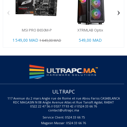
‹
›
MSI PRO B650M-P
XTRMLAB Optix
AMD
1 549,00 MAD
549,00 MAD
1 9
1 649,00 MAD
ULTRAPC
117 Avenue du 2 mars Angle rue de Rome et rue Abou Fariss CASABLANCA
RDC MAGASIN N 08 Angle Avenue Atlas et Rue Tansift Agdal, RABAT
0522 22 47 56 // 0537 77 93 42 // 0524 33 66 76
contact@ultrapc.ma
Service Client: 0524 33 66 75
Magasin Massar: 0524 33 66 76