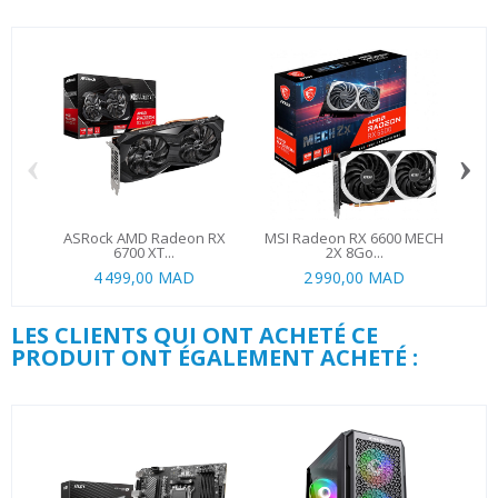
‹
›
ASRock AMD Radeon RX
MSI Radeon RX 6600 MECH
Sap
6700 XT...
2X 8Go...
4 499,00 MAD
2 990,00 MAD
LES CLIENTS QUI ONT ACHETÉ CE
PRODUIT ONT ÉGALEMENT ACHETÉ :