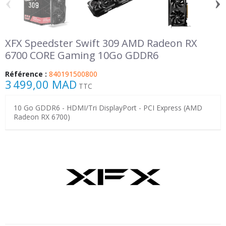
‹
›
XFX Speedster Swift 309 AMD Radeon RX
6700 CORE Gaming 10Go GDDR6
Référence :
840191500800
3 499,00 MAD
TTC
10 Go GDDR6 - HDMI/Tri DisplayPort - PCI Express (AMD
Radeon RX 6700)