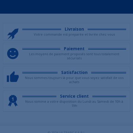
Livraison
Votre commande est preparée et livrée chez vous
Paiement
Les moyens de paiement proposés sont tous totalement
sécurisés
Satisfaction
Nous sommes toujours là pour que vous soyez satisfait de vos
achats
Service client
Nous somme a votre disposition du Lundi au Samedi de 10h à
19h
© 2026
ULTRAPC S.A.R.L