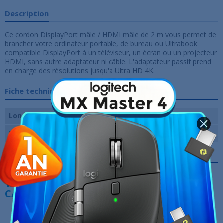
Description
Ce cordon DisplayPort mâle / HDMI mâle de 2 m vous permet de
brancher votre ordinateur portable, de bureau ou Ultrabook
compatible DisplayPort à un téléviseur, un écran ou un projecteur
HDMI, sans autre adaptateur ni câble. L'adaptateur passif prend
en charge des résolutions jusqu'à Ultra HD 4K.
Fiche technique
Longueur du câble
2m
Marque
Aisens
Références spécifiques
10 AUTRES PRODUITS DANS LA MÊME
CATÉGORIE :