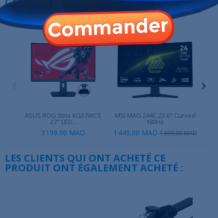
CATÉGORIE :
‹
›
ASUS ROG Strix XG27WCS
MSI MAG 244C 23.6" Curved
Hy
27" LED...
180Hz
3 199,00 MAD
1 449,00 MAD
2 8
1 699,00 MAD
LES CLIENTS QUI ONT ACHETÉ CE
PRODUIT ONT ÉGALEMENT ACHETÉ :