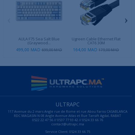
‹
›
AULA F75 Sea Salt Blue
Ugreen Cable Ethernet Flat
AM
(Graywood...
CAT6 30M
499,00 MAD
164,00 MAD
3 4
699,00 MAD
179,00 MAD
ULTRAPC
117 Avenue du 2 mars Angle rue de Rome et rue Abou Fariss CASABLANCA
RDC MAGASIN N 08 Angle Avenue Atlas et Rue Tansift Agdal, RABAT
0522 22 47 56 // 0537 77 93 42 // 0524 33 66 76
contact@ultrapc.ma
Service Client: 0524 33 66 75