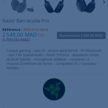
‹
›
Razer Barracuda Pro
Référence :
8886419378846
2 549,00 MAD
TTC
Économisez 1 250,00 MAD
3 799,00 MAD
Casque gaming - sans fil - circum-aural fermé - RF/Bluetooth
- son THX Spatial Audio - Razer TriForce - annulation active
du bruit hybride - microphone antibruit - coussinets à
mousse à mémoire de forme - compatible PC / Consoles /
Mobiles