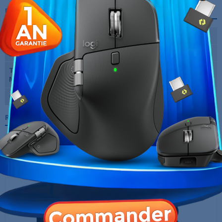
Fiche technique
Type
Stéréo
Sans-fil
Oui
Type de
Micro-Casque
Micro/Casque
Garantie
12 Mois
Références spécifiques
10 AUTRES PRODUITS DANS LA MÊME
CATÉGORIE :