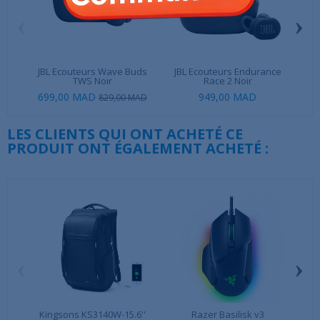
‹
›
JBL Ecouteurs Wave Buds
JBL Ecouteurs Endurance
TWS Noir
Race 2 Noir
699,00 MAD
949,00 MAD
69
829,00 MAD
LES CLIENTS QUI ONT ACHETÉ CE
PRODUIT ONT ÉGALEMENT ACHETÉ :
‹
›
Kingsons KS3140W-15.6''
Razer Basilisk v3
X