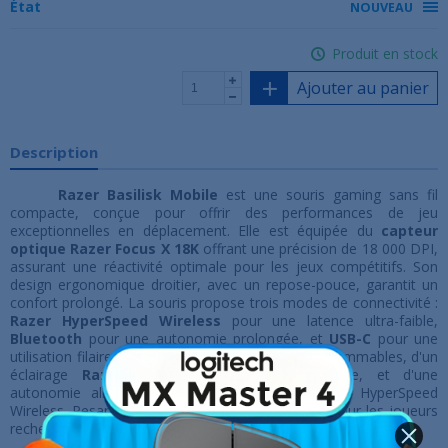
État
NOUVEAU
Produit en stock
Ajouter au panier
Description
Razer Basilisk Mobile
est une souris gaming sans fil
compacte, conçue pour offrir des performances de jeu
exceptionnelles en déplacement.
Elle est équipée du
capteur
optique Razer Focus X 18K
offrant une précision de 18 000 DPI,
assurant une réactivité optimale pour les jeux compétitifs.
Son
design ergonomique droitier, avec un repose-pouce, garantit un
confort prolongé.
La souris propose trois modes de connectivité :
Razer HyperSpeed Wireless
pour une latence ultra-faible,
Bluetooth
pour une autonomie prolongée, et
USB-C
pour une
utilisation filaire.
Elle dispose de 10 boutons programmables, d'un
éclairage
Razer Chroma™ RGB
personnalisable, et d'une
autonomie allant jusqu'à
105 heures
en mode HyperSpeed
Wireless.
Pesant seulement
76 g
, elle est idéale pour les joueurs
recherchant une souris performante et portable.