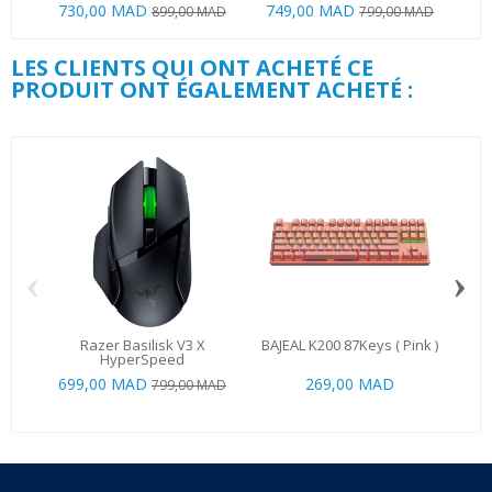
730,00 MAD
749,00 MAD
899,00 MAD
799,00 MAD
LES CLIENTS QUI ONT ACHETÉ CE
PRODUIT ONT ÉGALEMENT ACHETÉ :
‹
›
Razer Basilisk V3 X
BAJEAL K200 87Keys ( Pink )
G
HyperSpeed
699,00 MAD
269,00 MAD
2 0
799,00 MAD