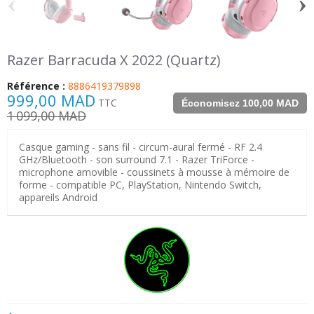
‹
›
Razer Barracuda X 2022 (Quartz)
Référence :
8886419379898
999,00 MAD
TTC
Économisez 100,00 MAD
1 099,00 MAD
Casque gaming - sans fil - circum-aural fermé - RF 2.4
GHz/Bluetooth - son surround 7.1 - Razer TriForce -
microphone amovible - coussinets à mousse à mémoire de
forme - compatible PC, PlayStation, Nintendo Switch,
appareils Android