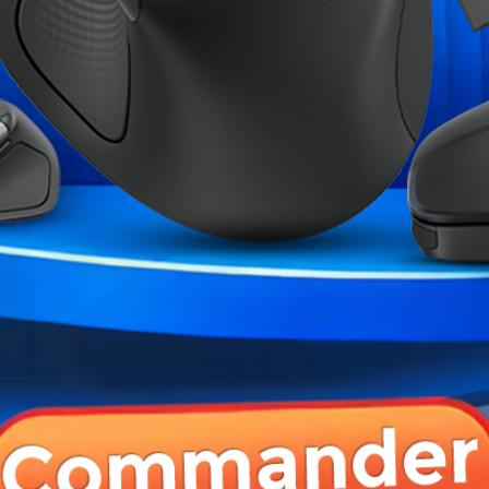
ME CATÉGORIE :
ether Lamp
HyperX Cloud Alpha S Blue
Mars Gaming MR
D
1 199,00 MAD
249,00 MAD
1 049,00 MAD
 PRODUIT ONT ÉGALEMENT ACHETÉ :