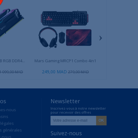
›
B RGB DDR4...
Mars Gaming MRCP1 Combo 4in1
Aerocool LUX 7
Bronz
249,00 MAD
699,00 
1 099,00 MAD
279,00 MAD
pos
Newsletter
Inscrivez-vous à notre newsletter
mes-nous
pour recevoir des offres
sins
exclusives
légales
s générales
Suivez-nous
z-nous