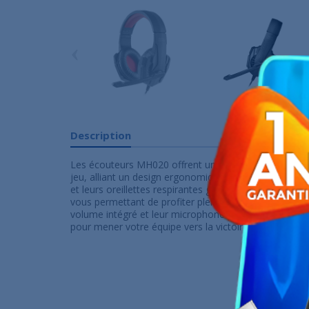
‹
Description
Les écouteurs MH020 offrent une expérience sonore 
jeu, alliant un design ergonomique à un confort exce
et leurs oreillettes respirantes garantissent une imm
vous permettant de profiter pleinement de chaque ins
volume intégré et leur microphone pliable, les MH0
pour mener votre équipe vers la victoire.