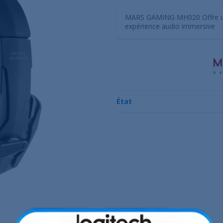
MARS GAMING MH020 Offre un s
expérience audio immersive
État