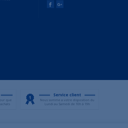
Service client
our que
Nous somme a votre disposition du
 achats
Lundi au Samedi de 10h à 19h