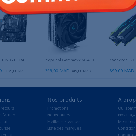
610M-G DDR4
DeepCool Gammaxx AG400
Lexar Ares 32G
D
269,00 MAD
899,00 MAD
1 199,00 MAD
349,00 MAD
ions
Nos produits
A pro
 retours
Promotions
Qui som
isfaction
Nouveautés
Nos maga
alaf
Meilleures ventes
Mentions 
curisé
Liste des marques
Condition
retour
Contacte