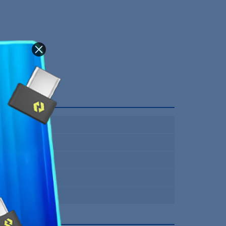
Non
2 m
Oui
Mars Gaming
12 Mois