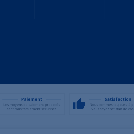
Paiement
Satisfaction
Les moyens de paiement proposés
Nous sommes toujours là p
sont tous totalement sécurisés
vous soyez satisfait de vos