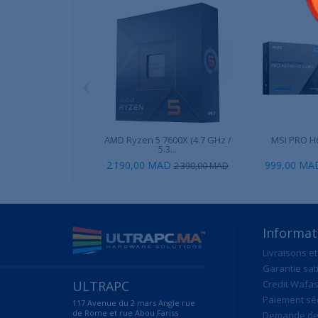
‹
AMD Ryzen 5 7600X (4.7 GHz /
MSI PRO H
5.3...
2 190,00 MAD
999,00 MA
2 390,00 MAD
Informat
Livraisons et
Garantie sat
ULTRAPC
Credit Wafas
Paiement sé
117 Avenue du 2 mars Angle rue
de Rome et rue Abou Fariss
Demande de 