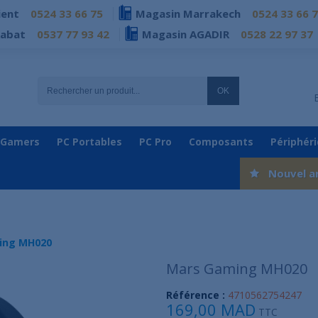
ient
0524 33 66 75
Magasin Marrakech
0524 33 66 
Rabat
0537 77 93 42
Magasin AGADIR
0528 22 97 37
OK
 Gamers
PC Portables
PC Pro
Composants
Périphér
Nouvel a
ing MH020
Mars Gaming MH020
Référence :
4710562754247
169,00 MAD
TTC