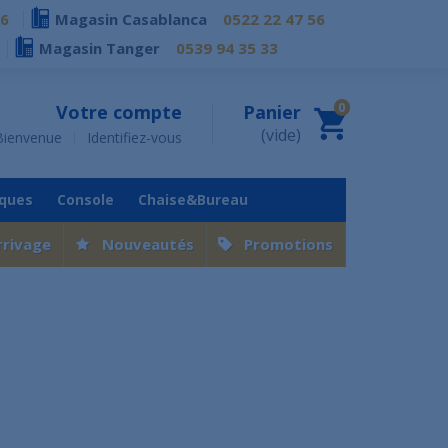
76
Magasin Casablanca
0522 22 47 56
Magasin Tanger
0539 94 35 33
0
Votre compte
Panier
(vide)
Bienvenue
Identifiez-vous
iques
Console
Chaise&Bureau
rrivage
Nouveautés
Promotions