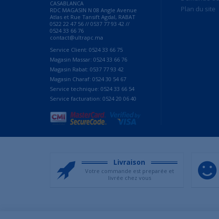
CASABLANCA
Plan du site
RDC MAGASIN N 08 Angle Avenue
Atlas et Rue Tansift Agdal, RABAT
0522 22 47 56 // 0537 77 93 42 //
0524 33 66 76
contact@ultrapc.ma
Service Client: 0524 33 66 75
Magasin Massar: 0524 33 66 76
Magasin Rabat: 0537 77 93 42
Magasin Charaf: 0524 30 54 67
Service technique: 0524 33 66 54
Service facturation: 0524 20 06 40
Livraison
Votre commande est preparée et
livrée chez vous