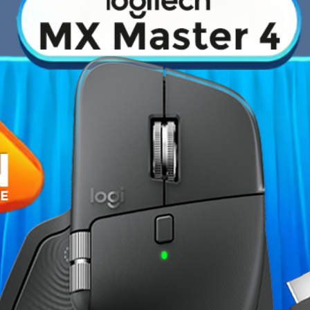
›
Fiche technique
optimale pour vos sessions de
Sans-fil
ptionnel. Leur arceau rembourré
ersion totale dans le gameplay,
Longueur du câble
tant. Avec leur contrôle de
20 sont les compagnons idéaux
Contrôle du volume
Marque
Garantie
Références spécifiques