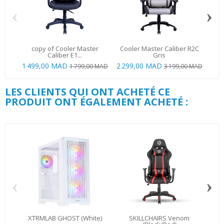
‹
›
copy of Cooler Master
Cooler Master Caliber R2C
Caliber E1...
Gris
1 499,00 MAD
2 299,00 MAD
1 799,00 MAD
3 199,00 MAD
LES CLIENTS QUI ONT ACHETÉ CE
PRODUIT ONT ÉGALEMENT ACHETÉ :
‹
›
XTRMLAB GHOST (White)
SKILLCHAIRS Venom
S