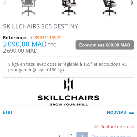
‹
›
SKILLCHAIRS SC5 DESTINY
Référence :
5489831113922
2 090,00 MAD
TTC
Économisez 600,00 MAD
2 690,00 MAD
Siège en tissu avec dossier réglable à 155° et accoudoirs 4D
pour gamer (jusqu'à 136 kg)
État
NOUVEAU
Rupture de stock