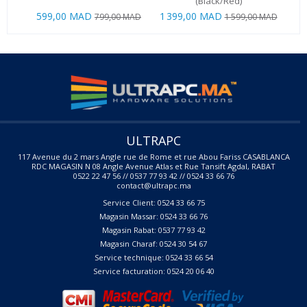
(Black/Red)
599,00 MAD
1 399,00 MAD
2 4
799,00 MAD
1 599,00 MAD
ULTRAPC
117 Avenue du 2 mars Angle rue de Rome et rue Abou Fariss CASABLANCA
RDC MAGASIN N 08 Angle Avenue Atlas et Rue Tansift Agdal, RABAT
0522 22 47 56 // 0537 77 93 42 // 0524 33 66 76
contact@ultrapc.ma
Service Client: 0524 33 66 75
Magasin Massar: 0524 33 66 76
Magasin Rabat: 0537 77 93 42
Magasin Charaf: 0524 30 54 67
Service technique: 0524 33 66 54
Service facturation: 0524 20 06 40