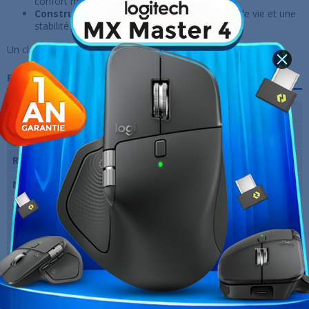
confort maximal.
Construction solide
pour une longue durée de vie et une
stabilité optimale.
Un clavier polyvalent alliant style, confort et performance.
Fiche technique
Type de connexion
Filaire
Clavier mécanique
Oui
Rétro-éclairage
Oui
Norme du clavier
QWERTY
Utilisation
Gaming
Type de switch
RED Switch
Garantie
12 Mois
Références spécifiques