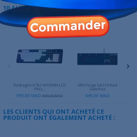
10 AUTRES PRODUITS DANS LA MÊME
CATÉGORIE :
‹
›
Redragon K761 WYVERN LCD
MSI Forge GK310 Red
R
PRO...
Switches
599,00 MAD
449,00 MAD
39
699,00 MAD
LES CLIENTS QUI ONT ACHETÉ CE
PRODUIT ONT ÉGALEMENT ACHETÉ :