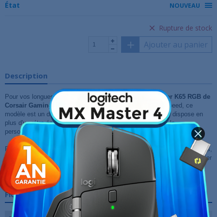
État
NOUVEAU
Rupture de stock
Ajouter au panier
Description
Pour vos longues parties accrochées et intenses, le
clavier K65 RGB de
Corsair Gaming
est idéal. Doté de switches Cherry MX Speed, ce
modèle est un des plus rapides que vous pouvez trouver. Il dispose en
plus d'un rétro-éclairage multicolore LED pour vous aider à le
personnaliser selon vos envies.
Retrouvez également un châssis en aluminium, des touches multimédias,
l'anti-ghosting ou encore la possibilité de modifier le report rate. Un clavier
complet, robuste et parfaitement adapté au FPS et MOBA pour une
carrière de gamer qui ne fait que commencer !
Fiche technique