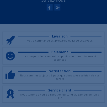
Suivez-nous
Livraison
Votre commande est preparée et livrée chez vous
Paiement
Les moyens de paiement proposés sont tous totalement
sécurisés
Satisfaction
Nous sommes toujours là pour que vous soyez satisfait de vos
achats
Service client
Nous somme a votre disposition du Lundi au Samedi de 10h à
19h