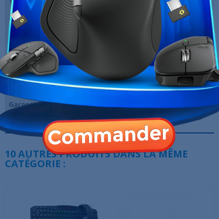
Type de connexion
Filaire
Clavier mécanique
Oui
Type de touches
Switch Cherry MX Speed
Rétro-éclairage
Oui (RGB)
Norme du clavier
QWERTY
Localisation
Espagnol
Garantie
12 Mois
Références spécifiques
10 AUTRES PRODUITS DANS LA MÊME
CATÉGORIE :