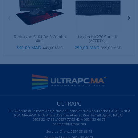
‹
›
Redragon S101-BA-3 Combo
Logitech K270 Sans-fil
A
4in1
(AZERTY,...
349,00 MAD
299,00 MAD
449,00 MAD
399,00 MAD
ULTRAPC
117 Avenue du 2 mars Angle rue de Rome et rue Abou Fariss CASABLANCA
RDC MAGASIN N 08 Angle Avenue Atlas et Rue Tansift Agdal, RABAT
0522 22 47 56 // 0537 77 93 42 // 0524 33 66 76
contact@ultrapc.ma
Service Client: 0524 33 66 75
Magasin Massar: 0524 33 66 76