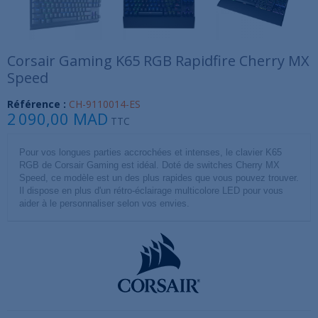
Corsair Gaming K65 RGB Rapidfire Cherry MX
Speed
Référence :
CH-9110014-ES
2 090,00 MAD
TTC
Pour vos longues parties accrochées et intenses, le clavier K65
RGB de Corsair Gaming est idéal. Doté de switches Cherry MX
Speed, ce modèle est un des plus rapides que vous pouvez trouver.
Il dispose en plus d'un rétro-éclairage multicolore LED pour vous
aider à le personnaliser selon vos envies.