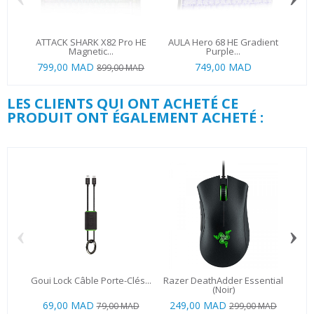
ATTACK SHARK X82 Pro HE
AULA Hero 68 HE Gradient
Magnetic...
Purple...
799,00 MAD
749,00 MAD
899,00 MAD
LES CLIENTS QUI ONT ACHETÉ CE
PRODUIT ONT ÉGALEMENT ACHETÉ :
‹
›
Goui Lock Câble Porte-Clés...
Razer DeathAdder Essential
M
(Noir)
69,00 MAD
249,00 MAD
1 8
79,00 MAD
299,00 MAD