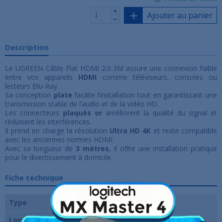
Ajouter au panier
Description
Le UGREEN Câble Flat HDMI 2.0 3M assure une connexion fiable
entre vos appareils
HDMI
comme téléviseurs, consoles ou
lecteurs Blu-Ray.
Sa conception
plate
facilite l’installation tout en garantissant une
transmission stable de l’audio et de la vidéo HD.
Les connecteurs
plaqués or
améliorent la qualité du signal et
réduisent les interférences.
Il prend en charge la résolution
Ultra HD 4K
et reste compatible
avec les anciennes normes HDMI.
Avec sa longueur de
3 mètres
, il offre une installation pratique
pour le divertissement à domicile.
Fiche technique
Type
Câble audio/vidéo
Longueur du câble
3M