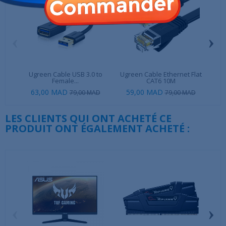
‹
›
Ugreen Cable USB 3.0 to
Ugreen Cable Ethernet Flat
Ugr
Female...
CAT6 10M
63,00 MAD
59,00 MAD
13
79,00 MAD
79,00 MAD
LES CLIENTS QUI ONT ACHETÉ CE
PRODUIT ONT ÉGALEMENT ACHETÉ :
‹
›