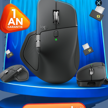
Couleur
Noir
Connecteur A
HDMI Type A (Standard)
Connecteur B
HDMI Type A (Standard)
Genre de connecteur
Male
A
Genre de connecteur
Male
B
Marque
Ugreen
Références spécifiques
10 AUTRES PRODUITS DANS LA MÊME
CATÉGORIE :