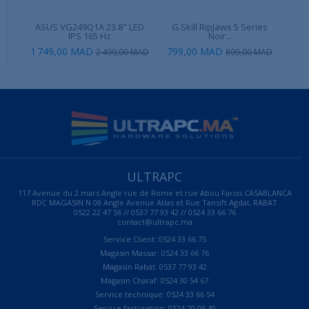
ASUS VG249Q1A 23.8" LED
G.Skill RipJaws 5 Series
Ug
IPS 165 Hz
Noir...
1 749,00 MAD
799,00 MAD
13
2 499,00 MAD
899,00 MAD
ULTRAPC
117 Avenue du 2 mars Angle rue de Rome et rue Abou Fariss CASABLANCA
RDC MAGASIN N 08 Angle Avenue Atlas et Rue Tansift Agdal, RABAT
0522 22 47 56 // 0537 77 93 42 // 0524 33 66 76
contact@ultrapc.ma
Service Client: 0524 33 66 75
Magasin Massar: 0524 33 66 76
Magasin Rabat: 0537 77 93 42
Magasin Charaf: 0524 30 54 67
Service technique: 0524 33 66 54
Service facturation: 0524 20 06 40