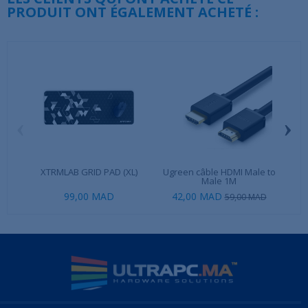
PRODUIT ONT ÉGALEMENT ACHETÉ :
‹
›
XTRMLAB GRID PAD (XL)
Ugreen câble HDMI Male to
Male 1M
99,00 MAD
42,00 MAD
59,00 MAD