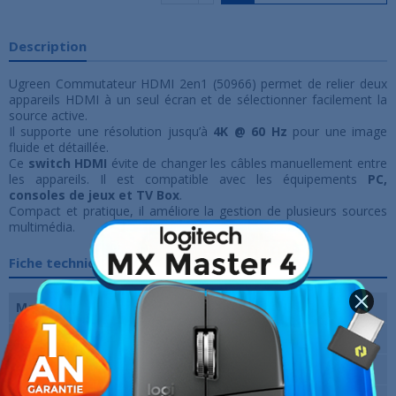
Description
Ugreen Commutateur HDMI 2en1 (50966) permet de relier deux
appareils HDMI à un seul écran et de sélectionner facilement la
source active.
Il supporte une résolution jusqu’à
4K @ 60 Hz
pour une image
fluide et détaillée.
Ce
switch HDMI
évite de changer les câbles manuellement entre
les appareils. Il est compatible avec les équipements
PC,
consoles de jeux et TV Box
.
Compact et pratique, il améliore la gestion de plusieurs sources
multimédia.
Fiche technique
Matériau
Silicone, Plastique
Résolution Max
4K @ 60 Hz
Couleur
Noir