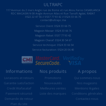
ULTRAPC
117 Avenue du 2 mars Angle rue de Rome et rue Abou Fariss CASABLANCA
RDC MAGASIN N 08 Angle Avenue Atlas et Rue Tansift Agdal, RABAT
0522 22 47 56 // 0537 77 93 42 // 0524 33 66 76
contact@ultrapc.ma
Service Client: 0524 33 66 75
Magasin Massar: 0524 33 66 76
Magasin Rabat: 0537 77 93 42
Magasin Charaf: 0524 30 54 67
Service technique: 0524 33 66 54
Service facturation: 0524 20 06 40
Informations
Nos produits
A propos
Livraisons et retours
Promotions
Qui sommes-nous
Garantie satisfaction
Nouveautés
Nos magasins
Credit Wafasalaf
Meilleures ventes
Mentions légales
Paiement sécurisé
Liste des marques
Conditions générales
Demande de retour
Contactez-nous
Plan du site