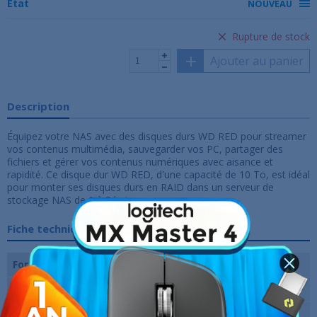
État
NOUVEAU
Rupture de stock
Ajouter au panier
Description
Équipez votre NAS avec des disques durs WD RED pour streamer
vos contenus multimédia, sauvegarder vos PC, partager des
fichiers et gérer vos contenus numériques avec aisance et
rapidité. Ce disque dur WD RED, d'une capacité de 10 To, est idéal
pour monter ses disques durs en RAID dans un serveur de
stockage NAS de 1 à 8 baies.
Fiche technique
Format de Disque
3,5"
Capacité de disque
10 To
Vitesse de rotation
5400 trs/min