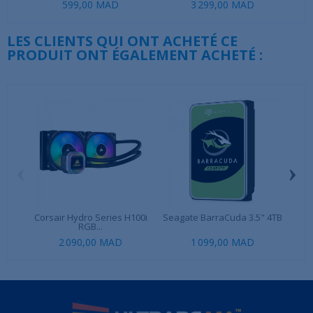
599,00 MAD
3 299,00 MAD
LES CLIENTS QUI ONT ACHETÉ CE
PRODUIT ONT ÉGALEMENT ACHETÉ :
‹
›
Corsair Hydro Series H100i
Seagate BarraCuda 3.5" 4TB
Ul
RGB...
2 090,00 MAD
1 099,00 MAD