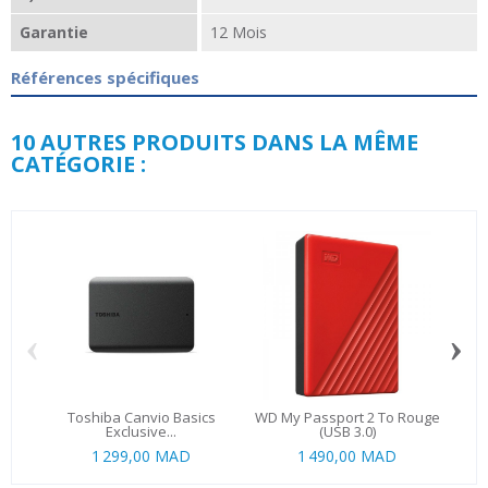
Garantie
12 Mois
Références spécifiques
10 AUTRES PRODUITS DANS LA MÊME
CATÉGORIE :
‹
›
Toshiba Canvio Basics
WD My Passport 2 To Rouge
Tos
Exclusive...
(USB 3.0)
1 299,00 MAD
1 490,00 MAD