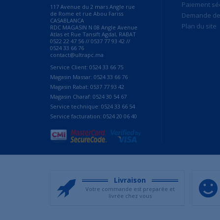
Paiement sé
117 Avenue du 2 mars Angle rue
de Rome et rue Abou Fariss
Demande de 
CASABLANCA
Plan du site
RDC MAGASIN N 08 Angle Avenue
Atlas et Rue Tansift Agdal, RABAT
0522 22 47 56 // 0537 77 93 42 //
0524 33 66 76
contact@ultrapc.ma
Service Client: 0524 33 66 75
Magasin Massar: 0524 33 66 76
Magasin Rabat: 0537 77 93 42
Magasin Charaf: 0524 30 54 67
Service technique: 0524 33 66 54
Service facturation: 0524 20 06 40
Livraison
Votre commande est preparée et
livrée chez vous