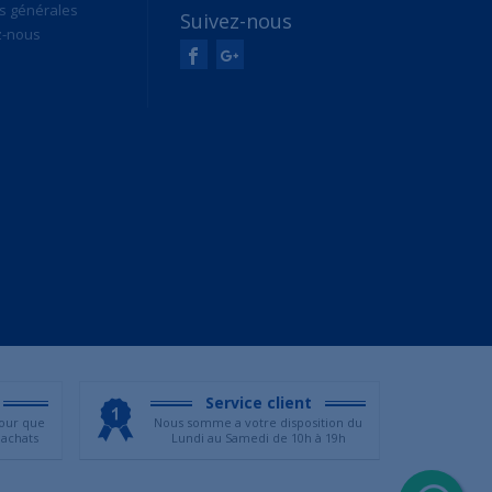
s générales
Suivez-nous
z-nous
Service client
our que
Nous somme a votre disposition du
 achats
Lundi au Samedi de 10h à 19h