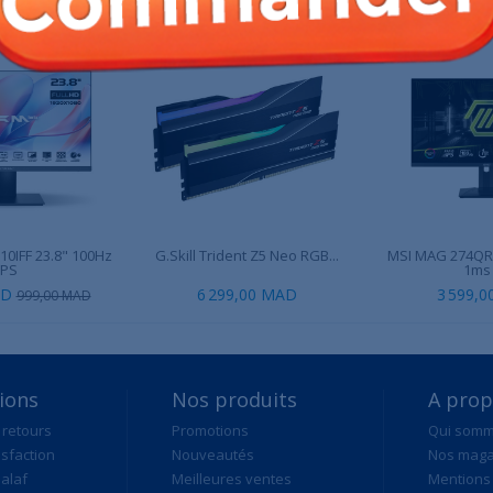
0IFF 23.8" 100Hz
G.Skill Trident Z5 Neo RGB...
MSI MAG 274QR
IPS
1ms
AD
6 299,00 MAD
3 599,
999,00 MAD
ions
Nos produits
A pro
 retours
Promotions
Qui som
isfaction
Nouveautés
Nos maga
alaf
Meilleures ventes
Mentions 