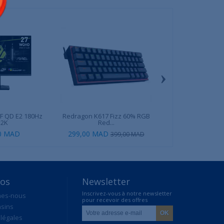
›
F QD E2 180Hz
Redragon K617 Fizz 60% RGB
MSI MAG A500
 2K
Red...
00 MAD
299,00 MAD
279,00 MAD
399,00 MAD
2
pos
Newsletter
Inscrivez-vous à notre newsletter
mes-nous
pour recevoir des offres
sins
exclusives
légales