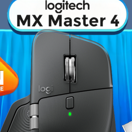
›
Fiche technique
3518)
– Le
SSD
idéal pour
Format de Disque
a capacité de
256GB
, il offre des
interface
SATA III
. Son format
Capacité de disque
 Doté de la mémoire
3D NAND
, il
 réduite et un fonctionnement
Interface
temps de démarrage, le
du système. Un choix sûr pour
Vitesse en lecture
 rapide, efficace et durable.
Vitesse en écriture
Garantie