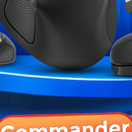
Références spécifiques
ME CATÉGORIE :
 2.5" SSD 512GB
Samsung SSD 980 PRO M.2 PCIe...
Crucial P310 1To
00 MAD
2 399,00 MAD
999,0
 PRODUIT ONT ÉGALEMENT ACHETÉ :