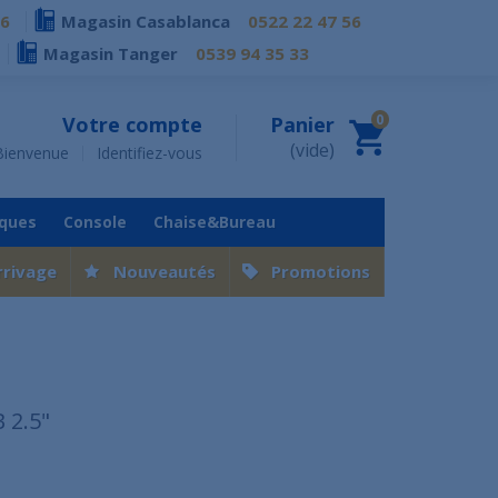
76
Magasin Casablanca
0522 22 47 56
Magasin Tanger
0539 94 35 33
0
Votre compte
Panier
(vide)
Bienvenue
Identifiez-vous
iques
Console
Chaise&Bureau
rrivage
Nouveautés
Promotions
 2.5"