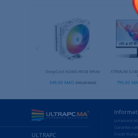
‹
DeepCool AG400 ARGB White
XTRMLAB X24B1
349,00 MAD
799,00 M
399,00 MAD
Informat
Livraisons et
Garantie sat
ULTRAPC
Credit Wafas