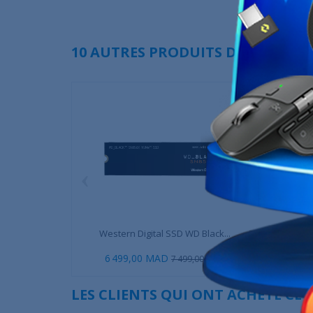
10 AUTRES PRODUITS DANS LA MÊ
‹
Western Digital SSD WD Black...
TeamGroup EX2
6 499,00 MAD
399,
7 499,00 MAD
LES CLIENTS QUI ONT ACHETÉ CE