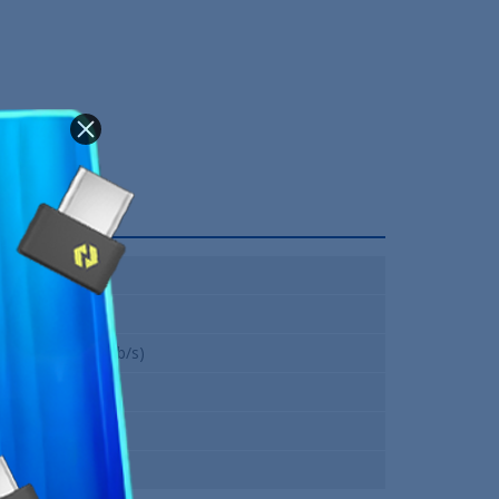
Carte M.2
256 Go
SATA III (6 Gb/s)
520 Mo/s
535 Mo/s
12 Mois