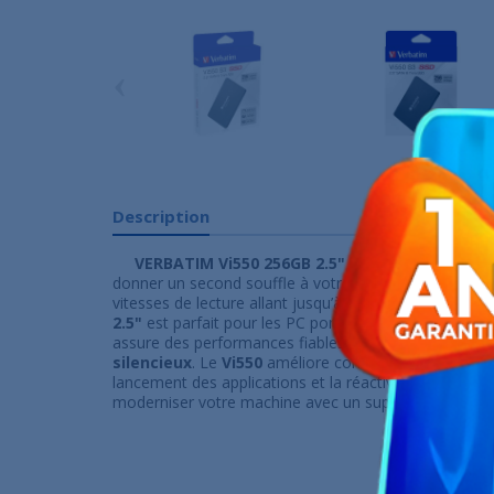
‹
Description
VERBATIM Vi550 256GB 2.5" SSD (Réf. 02394249
donner un second souffle à votre ordinateur. Avec s
vitesses de lecture allant jusqu’à
560 Mo/s
grâce à l’
2.5"
est parfait pour les PC portables et de bureau.
assure des performances fiables, une consommation
silencieux
. Le
Vi550
améliore considérablement les 
lancement des applications et la réactivité générale 
moderniser votre machine avec un support de stockage