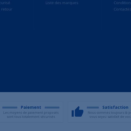
curisé
Liste des marques
Condition
retour
Contacte
Paiement
Satisfaction
Les moyens de paiement proposés
Nous sommes toujours là p
sont tous totalement sécurisés
vous soyez satisfait de vos