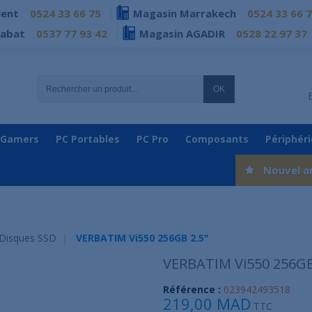
ient
0524 33 66 75
Magasin Marrakech
0524 33 66 
Rabat
0537 77 93 42
Magasin AGADIR
0528 22 97 37
OK
 Gamers
PC Portables
PC Pro
Composants
Périphér
Nouvel a
Disques SSD
VERBATIM Vi550 256GB 2.5"
VERBATIM Vi550 256GB
Référence :
023942493518
219,00 MAD
TTC