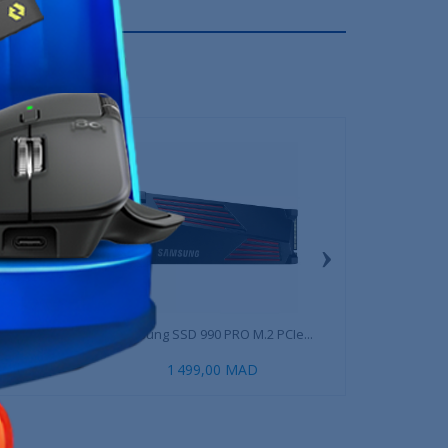
›
 2280 (SANS...
Samsung SSD 990 PRO M.2 PCIe...
MSI SPATIUM M450 
0 MAD
1 499,00 MAD
1 169,00