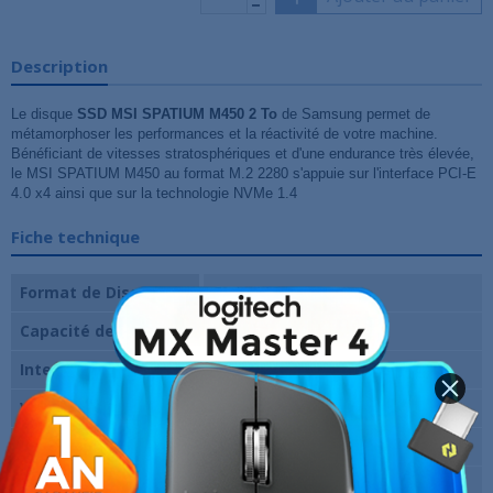
Description
Le disque
SSD MSI SPATIUM M450 2 To
de Samsung permet de
métamorphoser les performances et la réactivité de votre machine.
Bénéficiant de vitesses stratosphériques et d'une endurance très élevée,
le MSI SPATIUM M450 au format M.2 2280 s'appuie sur l'interface PCI-E
4.0 x4 ainsi que sur la technologie NVMe 1.4
Fiche technique
Format de Disque
Carte M.2
Capacité de disque
2 To
Interface
PCI-E 4.0 4x
Vitesse en lecture
3300 Mo/s
Vitesse en écriture
3000 Mo/s
Marque
MSI