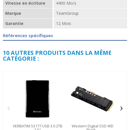
Vitesse en écriture
4400 Mo/s
Marque
TeamGroup
Garantie
12 Mois
Références spécifiques
10 AUTRES PRODUITS DANS LA MÊME
CATÉGORIE :
‹
›
VERBATIM 53177 USB 3.0 2TB
Western Digital SSD WD
Inn
2.5"
Black...