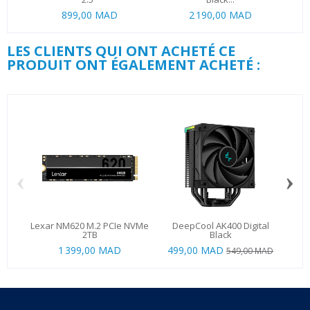
899,00 MAD
2 190,00 MAD
1 1
LES CLIENTS QUI ONT ACHETÉ CE
PRODUIT ONT ÉGALEMENT ACHETÉ :
‹
›
Lexar NM620 M.2 PCIe NVMe
DeepCool AK400 Digital
D
2TB
Black
1 399,00 MAD
499,00 MAD
549,00 MAD