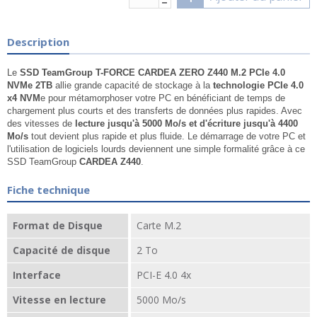
Description
Le
SSD TeamGroup T-FORCE CARDEA ZERO Z440 M.2 PCIe 4.0
NVMe 2TB
allie grande capacité de stockage à la
technologie PCIe 4.0
x4 NVM
e pour métamorphoser votre PC en bénéficiant de temps de
chargement plus courts et des transferts de données plus rapides. Avec
des vitesses de
lecture jusqu'à 5000 Mo/s et d'écriture jusqu'à 4400
Mo/s
tout devient plus rapide et plus fluide. Le démarrage de votre PC et
l'utilisation de logiciels lourds deviennent une simple formalité grâce à ce
SSD TeamGroup
CARDEA Z440
.
Fiche technique
Format de Disque
Carte M.2
Capacité de disque
2 To
Interface
PCI-E 4.0 4x
Vitesse en lecture
5000 Mo/s