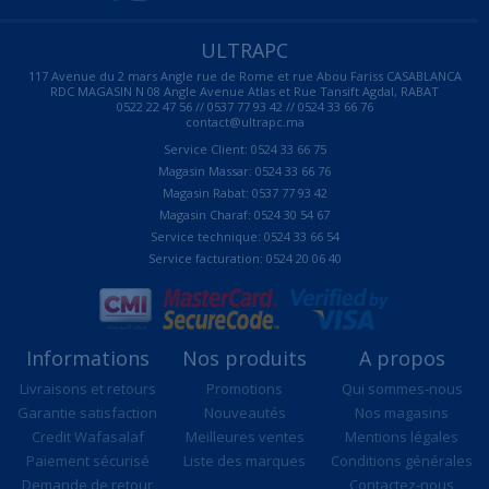
ULTRAPC
117 Avenue du 2 mars Angle rue de Rome et rue Abou Fariss CASABLANCA
RDC MAGASIN N 08 Angle Avenue Atlas et Rue Tansift Agdal, RABAT
0522 22 47 56 // 0537 77 93 42 // 0524 33 66 76
contact@ultrapc.ma
Service Client: 0524 33 66 75
Magasin Massar: 0524 33 66 76
Magasin Rabat: 0537 77 93 42
Magasin Charaf: 0524 30 54 67
Service technique: 0524 33 66 54
Service facturation: 0524 20 06 40
Informations
Nos produits
A propos
Livraisons et retours
Promotions
Qui sommes-nous
Garantie satisfaction
Nouveautés
Nos magasins
Credit Wafasalaf
Meilleures ventes
Mentions légales
Paiement sécurisé
Liste des marques
Conditions générales
Demande de retour
Contactez-nous