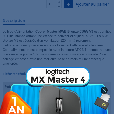
Ajouter au panier
Description
Le bloc d'alimentation
Cooler Master MWE Bronze 550W V3
est certifiée
80 Plus Bronze offrant une efficacité pouvant aller jusqu'à 88%. La MWE
Bronze V3 est équipée d'un ventilateur 120 mm à roulement
hydrodynamique qui assure un refroidissement efficace et silencieux.
Cette alimentation est compatible avec la norme ATX 3.1, permettant une
puissance de pointe 1.5 fois supérieure à sa puissance nominale. Son
câblage embossé offre une meilleure prise en main et une esthétique
améliorée.
Fiche technique
Puissance
550 Watts
Certification
80 PLUS BRONZE
Modulaire
Non
Marque
Cooler Master