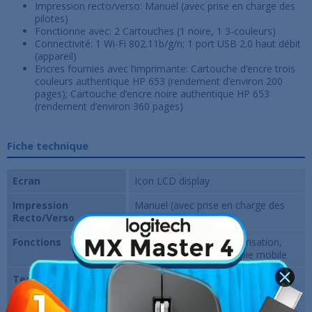
Impression recto/verso: Manuel (avec prise en charge des
pilotes)
Fonctionne avec: 2 Cartouches (1 noire, 1 3-couleurs)
Connectivité: 1 Wi-Fi 802.11b/g/n; 1 port USB 2.0 haut débit
(appareil)
Encres fournies avec l’imprimante: Cartouche d’encre trois
couleurs authentique HP 653 (rendement d’environ 200
pages); Cartouche d’encre noire authentique HP 653
(rendement d’environ 360 pages)
Fiche technique
Ecran
Icon LCD display
Impression
Manuel (avec prise en charge des
Recto/Verso
pilotes)
Fonctions
Impression, copie, numérisation,
sans fil, envoi de télécopie mobile
Technologie
Jet d’encre thermique HP
d'impression