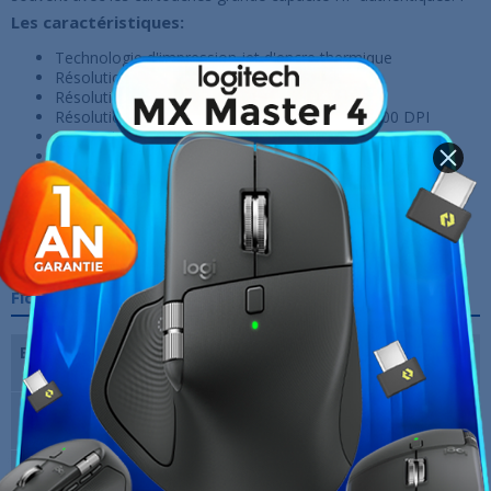
Les caractéristiques:
Technologie d'impression jet d'encre thermique
Résolution maximale 4800 x 1200 DPI
Résolution max des copies 600 x 600 DPI
Résolution de numérisation optique 1200 x 1200 DPI
Impression recto verso automatique
Taille de papier de série A ISO maximum A4
Capacité d'entrée standard 225 feuilles
Capacité de sortie standard 60 feuilles
Connectivité Wifi - USB
Garantie 1 An
Fiche technique
Ecran
Écran tactile capacitif CGD de 6,86
cm (2,7 pouces)
Une fonction
Impression, copie, scan, fax
spéciale
Impression
Automatique (standard)
Recto/Verso