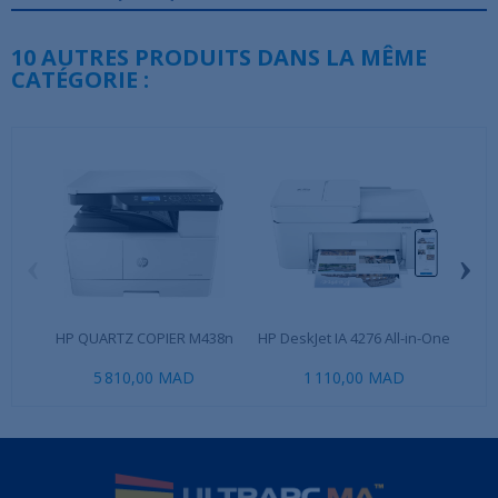
10 AUTRES PRODUITS DANS LA MÊME
CATÉGORIE :
‹
›
HP QUARTZ COPIER M438n
HP DeskJet IA 4276 All-in-One
CAN
5 810,00 MAD
1 110,00 MAD