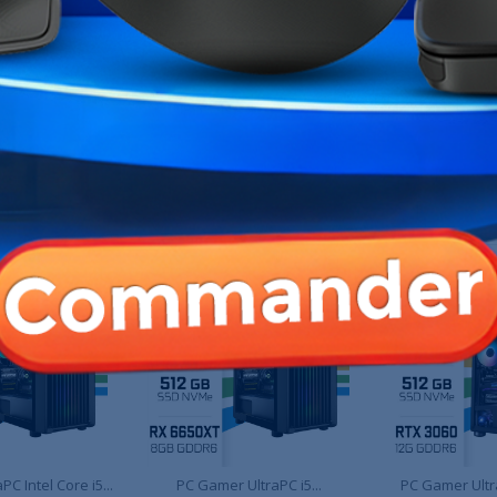
Alimentation
Boîtier
Garantie
Références spécifiques
ME CATÉGORIE :
C Intel Core i5...
PC Gamer UltraPC i5...
PC Gamer Ultra