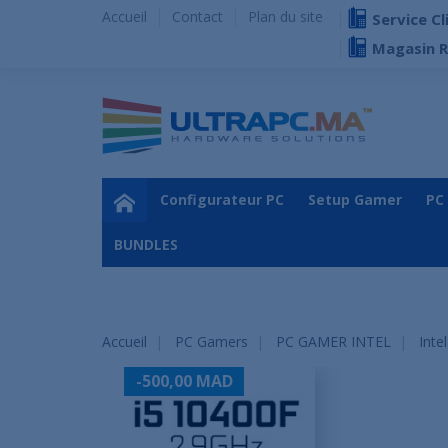
Accueil
Contact
Plan du site
Service Cl
Magasin 
Configurateur PC
Setup Gamer
PC
BUNDLES
Accueil
PC Gamers
PC GAMER INTEL
Inte
-500,00 MAD