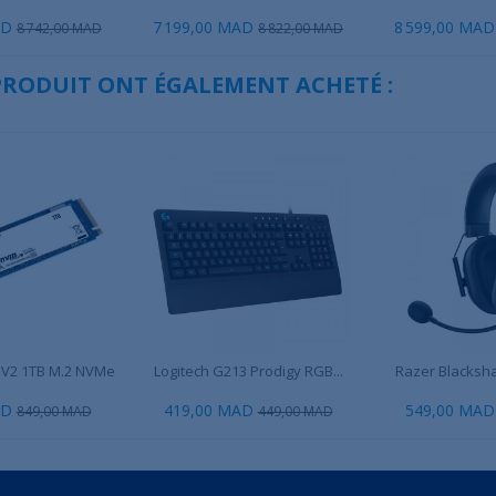
AD
7 199,00 MAD
8 599,00 MAD
8 742,00 MAD
8 822,00 MAD
 PRODUIT ONT ÉGALEMENT ACHETÉ :
NV2 1TB M.2 NVMe
Logitech G213 Prodigy RGB...
Razer Blacksha
AD
419,00 MAD
549,00 MAD
849,00 MAD
449,00 MAD