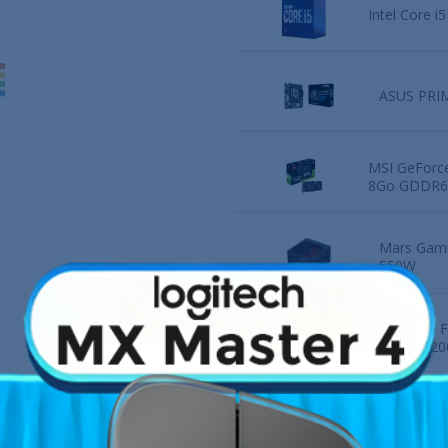
Intel Core i
ASUS PRI
MSI GeForc
8Go GDDR6
Mars Gam
550W
Kingston 
DDR4 320
Lexar NM62