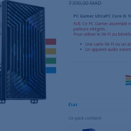
7 390,00 MAD
PC Gamer UltraPC Core i5 
N.B: Ce PC Gamer assemblé ne
parleurs intégrés.
Pour utiliser le Wi-Fi ou bénéfic
Une carte Wi-Fi ou un a
Un appareil audio extern
État
Ce pack contient