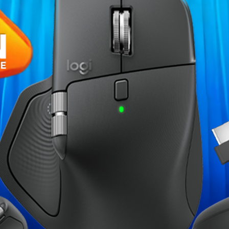
XTRMLAB
Fiche technique
Refroidisseur
our jouer aux jeux les plus récents
ment efficace, cet ordinateur dédié
Carte mère
processeur Intel 6-
uipé d'un
carte mère H510M
d'une
,
Barrette de RAM
idia GeForce RTX 3050 8Go
Carte Graphique
SSD