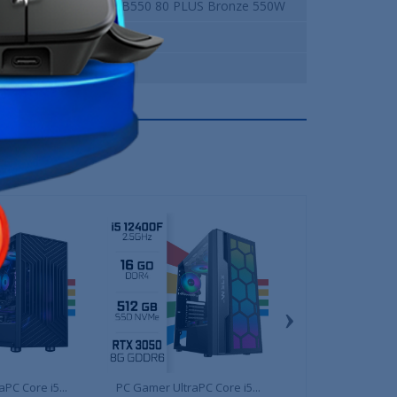
Mars Gaming MPB550 80 PLUS Bronze 550W
XTRMLAB LYNX
12 Mois
›
PC Core i5...
PC Gamer UltraPC Core i5...
PC Gamer UltraPC