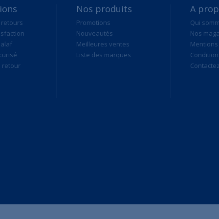
ions
Nos produits
A pro
 retours
Promotions
Qui som
isfaction
Nouveautés
Nos maga
alaf
Meilleures ventes
Mentions 
curisé
Liste des marques
Condition
retour
Contacte