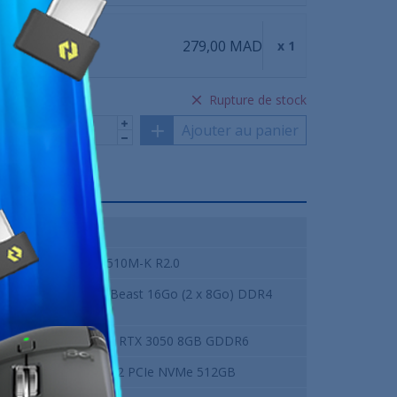
279,00 MAD
 LYNX
x 1
Rupture de stock
Ajouter au panier
Intel BOX
ASUS PRIME H510M-K R2.0
Kingston FURY Beast 16Go (2 x 8Go) DDR4
3200 MHz CL16
NVIDIA GeForce RTX 3050 8GB GDDR6
Lexar NM620 M.2 PCIe NVMe 512GB