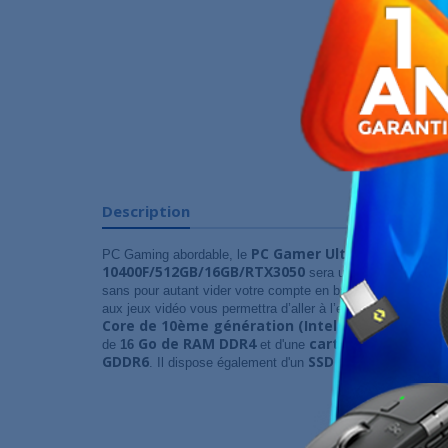
Description
PC Gamer UltraPC Core i5
PC Gaming abordable, le
10400F/512GB/16GB/RTX3050
sera un allié de choix p
sans pour autant vider votre compte en banque. Particulière
aux jeux vidéo vous permettra d’aller à l’essentiel. Il est éq
Core de 10ème génération (Intel Comet Lake)
, 
Go de RAM DDR4
carte graphique Nv
de
16
et d'une
GDDR6
SSD 512Go.
. Il dispose également d'un