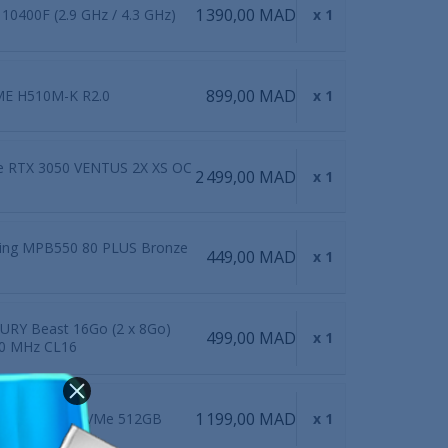
1 390,00 MAD
5 10400F (2.9 GHz / 4.3 GHz)
x 1
899,00 MAD
ME H510M-K R2.0
x 1
e RTX 3050 VENTUS 2X XS OC
2 499,00 MAD
x 1
ing MPB550 80 PLUS Bronze
449,00 MAD
x 1
FURY Beast 16Go (2 x 8Go)
499,00 MAD
x 1
0 MHz CL16
1 199,00 MAD
0 M.2 PCIe NVMe 512GB
x 1