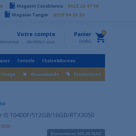
76
Magasin Casablanca
0522 22 47 56
Magasin Tanger
0539 94 35 33
0
Votre compte
Panier
(vide)
Bienvenue
Identifiez-vous
iques
Console
Chaise&Bureau
rrivage
Nouveautés
Promotions
050
e i5 10400F/512GB/16GB/RTX3050
X3050
Économisez 500,00 MAD