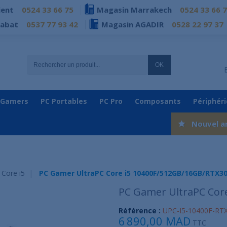
ient
0524 33 66 75
Magasin Marrakech
0524 33 66 
Rabat
0537 77 93 42
Magasin AGADIR
0528 22 97 37
OK
 Gamers
PC Portables
PC Pro
Composants
Périphér
Nouvel a
l Core i5
PC Gamer UltraPC Core i5 10400F/512GB/16GB/RTX3
PC Gamer UltraPC Cor
Référence :
UPC-I5-10400F-RT
6 890,00 MAD
TTC