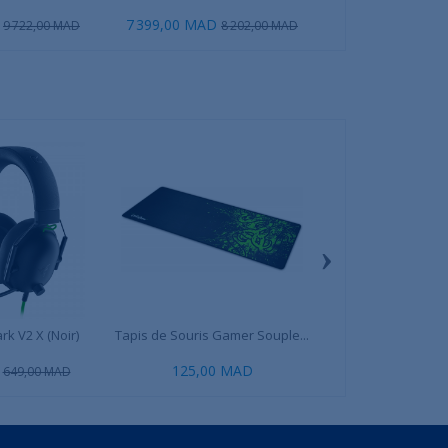
7 399,00 MAD
10 799,00 MAD
9 722,00 MAD
8 202,00 MAD
1
›
rk V2 X (Noir)
Tapis de Souris Gamer Souple...
MSI Vigor GK30 +
(Noir)
125,00 MAD
549,00 
649,00 MAD