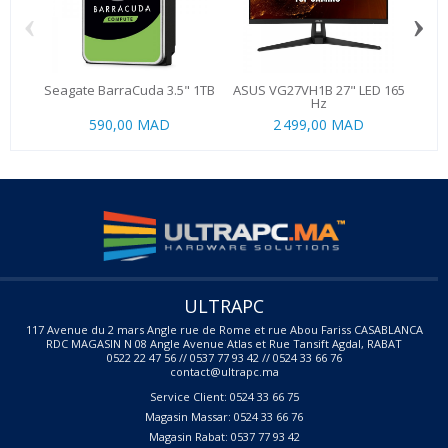
‹
›
Seagate BarraCuda 3.5" 1TB
ASUS VG27VH1B 27" LED 165
Hz
590,00 MAD
2 499,00 MAD
ULTRAPC
117 Avenue du 2 mars Angle rue de Rome et rue Abou Fariss CASABLANCA
RDC MAGASIN N 08 Angle Avenue Atlas et Rue Tansift Agdal, RABAT
0522 22 47 56 // 0537 77 93 42 // 0524 33 66 76
contact@ultrapc.ma
Service Client: 0524 33 66 75
Magasin Massar: 0524 33 66 76
Magasin Rabat: 0537 77 93 42