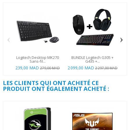
‹
›
Logitech Desktop MK270
BUNDLE Logitech G305 +
BU
Sans-fil...
G435 +...
239,00 MAD
2 099,00 MAD
79
279,00 MAD
2 297,00 MAD
LES CLIENTS QUI ONT ACHETÉ CE
PRODUIT ONT ÉGALEMENT ACHETÉ :