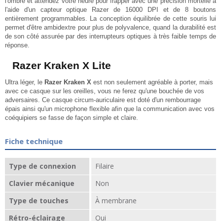
l'ombre et attendez votre heure pour frapper avec une précision mortelle à
l'aide d'un capteur optique Razer de 16000 DPI et de 8 boutons
entièrement programmables. La conception équilibrée de cette souris lui
permet d'être ambidextre pour plus de polyvalence, quand la durabilité est
de son côté assurée par des interrupteurs optiques à très faible temps de
réponse.
Razer Kraken X Lite
Ultra léger, le
Razer Kraken X
est non seulement agréable à porter, mais
avec ce casque sur les oreilles, vous ne ferez qu'une bouchée de vos
adversaires. Ce casque circum-auriculaire est doté d'un rembourrage
épais ainsi qu'un microphone flexible afin que la communication avec vos
coéquipiers se fasse de façon simple et claire.
Fiche technique
Type de connexion
Filaire
Clavier mécanique
Non
Type de touches
À membrane
Rétro-éclairage
Oui