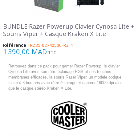
BUNDLE Razer Powerup Clavier Cynosa Lite +
Souris Viper + Casque Kraken X Lite
Référence :
RZ85-02740500-R3F1
1 390,00 MAD
TTC
Retrouvez dans ce pack pour gamer Razer Powerup, le clavier
Cynosa Lite avec son rétro-éclairage RGB et ses touches
membranes efficaces, la souris Razer Viper, un modèle optique
filaire à 8 boutons avec rétro-éclairage et capteur 16000 dpi ainsi
que le casque stéréo Kraken X Lite.